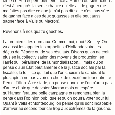
Mme Le Pen espère bien être face à Hamon ou Mélenchon :
c'est à peu près la seule chance qu'elle ait de gagner (ne
me faites pas dire ce que je n'ai pas dit : elle n'est pas sûre
de gagner face à ces deux gugusses et elle peut aussi
gagner face à Valls ou Macron).
Revenons à nos quatre gauches.
La première : les normaux. Comme moi, quoi ! Smiley. On
va aussi les appeler les orphelins d'Hollande voire les
déçus de Pépère ou de ses résultats. Disons qu'on ne croit
plus en la collectivisation des moyens de production, en
l'arrêt du libéralisme, de la mondialisation,... mais qu'on
pense qu'un État peut amener de la justice sociale par la
fiscalité, la loi... ce qui fait que l'on choisira le candidat le
plus apte à ne pas avoir un choix de deuxième tour entre Le
Pen et Fillon. À ce stade, on pense donc que l'on n'aura pas
d'autre choix que de voter Macron mais on espère
qu'Hamon fera une belle campagne et remontera bien la
pente dans l'opinion publique et qu'on pourra voter pour lui.
Quant à Valls et Montebourg, on pense qu'ils sont incapable
d'arriver au second tour car trop aux extrêmes de la gauche.