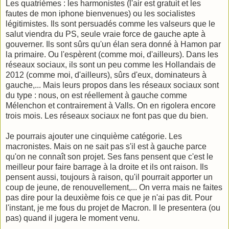
Les quatrièmes : les harmonistes (l'air est gratuit et les
fautes de mon iphone bienvenues) ou les socialistes
légitimistes. Ils sont persuadés comme les valseurs que le
salut viendra du PS, seule vraie force de gauche apte à
gouverner. Ils sont sûrs qu'un élan sera donné à Hamon par
la primaire. Ou l'espèrent (comme moi, d'ailleurs). Dans les
réseaux sociaux, ils sont un peu comme les Hollandais de
2012 (comme moi, d'ailleurs), sûrs d'eux, dominateurs à
gauche,... Mais leurs propos dans les réseaux sociaux sont
du type : nous, on est réellement à gauche comme
Mélenchon et contrairement à Valls. On en rigolera encore
trois mois. Les réseaux sociaux ne font pas que du bien.
Je pourrais ajouter une cinquième catégorie. Les
macronistes. Mais on ne sait pas s'il est à gauche parce
qu'on ne connaît son projet. Ses fans pensent que c'est le
meilleur pour faire barrage à la droite et ils ont raison. Ils
pensent aussi, toujours à raison, qu'il pourrait apporter un
coup de jeune, de renouvellement,... On verra mais ne faites
pas dire pour la deuxième fois ce que je n'ai pas dit. Pour
l'instant, je me fous du projet
de Macron. Il le presentera (ou
pas) quand il jugera le moment venu.