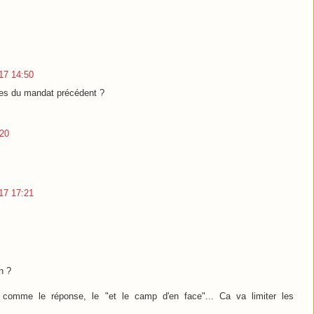
017 14:50
les du mandat précédent ?
:20
017 17:21
n ?
comme le réponse, le "et le camp d'en face"... Ca va limiter les