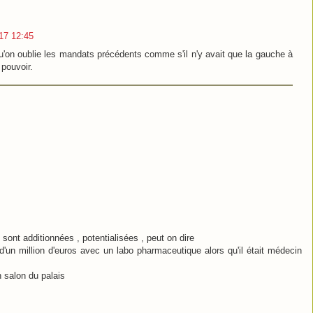
017 12:45
u'on oublie les mandats précédents comme s'il n'y avait que la gauche à
 pouvoir.
 sont additionnées , potentialisées , peut on dire
d'un million d'euros avec un labo pharmaceutique alors qu'il était médecin
n salon du palais