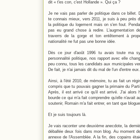
dit « t'es con, c'est Hollande ». Qui ça ?
Je ne vais pas parler de politique dans ce billet.
te connais mieux, vers 2011, je suis à peu près d
la politique du logement mais on s'en fout. Pendan
pas eu grand chose à redire. L'augmentation d
traverrs de la gorge et ton entêtement à pro
nationalité ne fut pas une bonne idée.
Dès ce jour d'août 1996 tu avais toute ma sy
personnalité politique, nos rapport avec elle cha
peu connu, tous les candidats aux municipales ven
De fait, je n'ai jamais dit du mal de l'un d'entre eu
Ainsi, à l'été 2010, de mémoire, tu as fait un régime
compris que tu pouvais gagner la primaire du Parti
Après, il est arrivé ce qu'il est arrivé. J'ai alo
bourde ce qui m'a fait comprendre qu'elle n'avait a
soutenir, Romain m'a fait entrer, en tant que blogu
Et je suis toujours là.
Je vais raconter une deuxième anecdote, la dernière
déballée deux fois dans mon blog. Au moment de
annexe de l'Assemblée. A la fin, des copains étaien