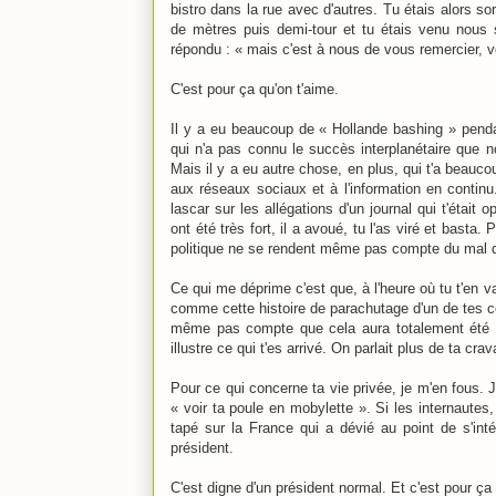
bistro dans la rue avec d'autres. Tu étais alors so
de mètres puis demi-tour et tu étais venu nous 
répondu : « mais c'est à nous de vous remercier, v
C'est pour ça qu'on t'aime.
Il y a eu beaucoup de « Hollande bashing » penda
qui n'a pas connu le succès interplanétaire que n
Mais il y a eu autre chose, en plus, qui t'a beauc
aux réseaux sociaux et à l'information en continu
lascar sur les allégations d'un journal qui t'était
ont été très fort, il a avoué, tu l'as viré et bast
politique ne se rendent même pas compte du mal qu
Ce qui me déprime c'est que, à l'heure où tu t'en v
comme cette histoire de parachutage d'un de tes co
même pas compte que cela aura totalement été o
illustre ce qui t'es arrivé. On parlait plus de ta cr
Pour ce qui concerne ta vie privée, je m'en fous. J
« voir ta poule en mobylette ». Si les internautes,
tapé sur la France qui a dévié au point de s'int
président.
C'est digne d'un président normal. Et c'est pour ça 