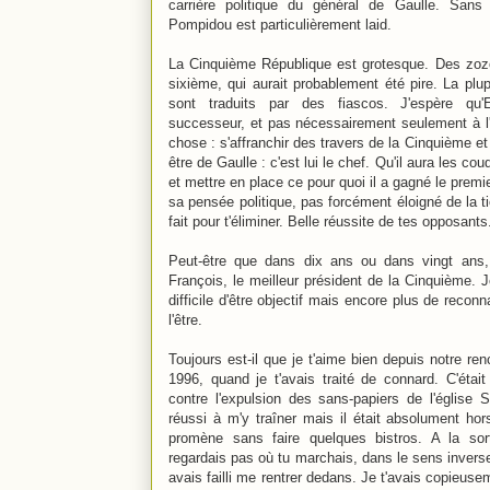
carrière politique du général de Gaulle. San
Pompidou est particulièrement laid.
La Cinquième République est grotesque. Des zozo
sixième, qui aurait probablement été pire. La pl
sont traduits par des fiascos. J'espère qu
successeur, et pas nécessairement seulement à l'
chose : s'affranchir des travers de la Cinquième et 
être de Gaulle : c'est lui le chef. Qu'il aura les co
et mettre en place ce pour quoi il a gagné le premie
sa pensée politique, pas forcément éloigné de la t
fait pour t'éliminer. Belle réussite de tes opposants
Peut-être que dans dix ans ou dans vingt ans,
François, le meilleur président de la Cinquième. J
difficile d'être objectif mais encore plus de recon
l'être.
Toujours est-il que je t'aime bien depuis notre re
1996, quand je t'avais traité de connard. C'était
contre l'expulsion des sans-papiers de l'église 
réussi à m'y traîner mais il était absolument ho
promène sans faire quelques bistros. A la sor
regardais pas où tu marchais, dans le sens inverse
avais failli me rentrer dedans. Je t'avais copieuse