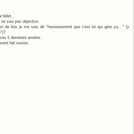
billet....
ne suis pas objective.
n de fois je me suis dit "heureusement que c'est lui qui gère ça...." (y
e")?
 ces 5 dernières années.
ent fait sourire.