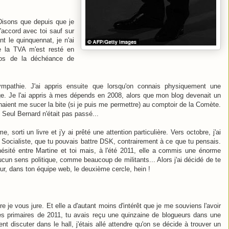
 Disons que depuis que je
'accord avec toi sauf sur
t le quinquennat, je n'ai
e la TVA m'est resté en
pos de la déchéance de
mpathie. J'ai appris ensuite que lorsqu'on connais physiquement une
nge. Je l'ai appris à mes dépends en 2008, alors que mon blog devenait un
aient me sucer la bite (si je puis me permettre) au comptoir de la Comète.
x. Seul Bernard n'était pas passé...
, sorti un livre et j'y ai prêté une attention particulière. Vers octobre, j'ai
 Socialiste, que tu pouvais battre DSK, contrairement à ce que tu pensais.
rs hésité entre Martine et toi mais, à l'été 2011, elle a commis une énorme
ucun sens politique, comme beaucoup de militants... Alors j'ai décidé de te
eur, dans ton équipe web, le deuxième cercle, hein !
 je vous jure. Et elle a d'autant moins d'intérêt que je me souviens l'avoir
s primaires de 2011, tu avais reçu une quinzaine de blogueurs dans une
t discuter dans le hall, j'étais allé attendre qu'on se décide à trouver un