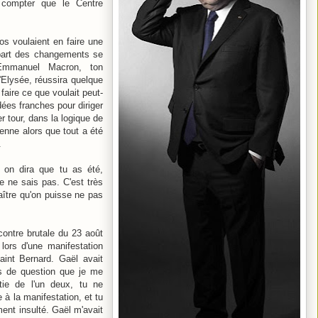
s compter que le Centre
s voulaient en faire une
upart des changements se
'Emmanuel Macron, ton
Elysée, réussira quelque
faire ce que voulait peut-
udées franches pour diriger
r tour, dans la logique de
ienne alors que tout a été
.
 on dira que tu as été,
e ne sais pas. C'est très
naître qu'on puisse ne pas
ncontre brutale du 23 août
 lors d'une manifestation
Saint Bernard. Gaël avait
rs de question que je me
tie de l'un deux, tu ne
 à la manifestation, et tu
ment insulté. Gaël m'avait