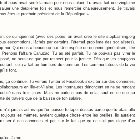
rti et nous avait serré la main pour nous saluer. Tu avais fait une vingtaine
saluer une deuxième fois et nous remercier chaleureusement. Je t'avais
ous êtes le prochain président de la République ».
nt ce quinquennat (avec des potes, on avait créé le site stopbashing.org
ous escomptions, lâchés par certains, l'éternel problème des socialistes).
oup nui. Qui nous a beaucoup nui. Une espèce de connerie généralisée, liée
. Prenons l'affaire Cahuzac. Tu as été parfait. Tu ne pouvais pas virer le
 opposé, ne serait-ce que par respect pour la justice. Dès que les soupçons
a. Pourtant, cela a fait un foin hors du commun. Les commentateurs de la vie
'ils font.
as, ça continue. Tu verrais Twitter et Facebook s'exciter sur des conneries,
llaborateurs en Ille-et-Vilaine. Les internautes dénoncent en ne se rendant
ublié dans trois jours. Mais ne parlons pas de cela, sauf en ce que ça
avate de travers que de la baisse de ton salaire.
e n'ai jamais admis que l'on puisse te taper dessus parce que tu étais allé
 toujours les mêmes, avaient quelque chose entre les oreilles, ils auraient
éresser à ces conneries et pas sur le fait que ça ne soit pas digne d'un
qu'on t'aime.