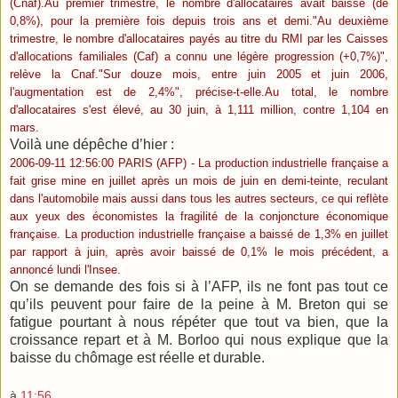
(Cnaf).Au premier trimestre, le nombre d'allocataires avait baissé (de
0,8%), pour la première fois depuis trois ans et demi."Au deuxième
trimestre, le nombre d'allocataires payés au titre du RMI par les Caisses
d'allocations familiales (Caf) a connu une légère progression (+0,7%)",
relève la Cnaf."Sur douze mois, entre juin 2005 et juin 2006,
l'augmentation est de 2,4%", précise-t-elle.Au total, le nombre
d'allocataires s'est élevé, au 30 juin, à 1,111 million, contre 1,104 en
mars.
Voilà une dépêche d’hier :
2006-09-11 12:56:00 PARIS (AFP) - La production industrielle française a
fait grise mine en juillet après un mois de juin en demi-teinte, reculant
dans l'automobile mais aussi dans tous les autres secteurs, ce qui reflète
aux yeux des économistes la fragilité de la conjoncture économique
française. La production industrielle française a baissé de 1,3% en juillet
par rapport à juin, après avoir baissé de 0,1% le mois précédent, a
annoncé lundi l'Insee.
On se demande des fois si à l’AFP, ils ne font pas tout ce
qu’ils peuvent pour faire de la peine à M. Breton qui se
fatigue pourtant à nous répéter que tout va bien, que la
croissance repart et à M. Borloo qui nous explique que la
baisse du chômage est réelle et durable.
à
11:56