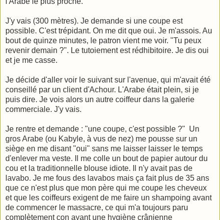
l'Arabe le plus proche.
J'y vais (300 mètres). Je demande si une coupe est
possible. C'est trépidant. On me dit que oui. Je m'assois. Au
bout de quinze minutes, le patron vient me voir. "Tu peux
revenir demain ?". Le tutoiement est rédhibitoire. Je dis oui
et je me casse.
Je décide d'aller voir le suivant sur l'avenue, qui m'avait été
conseillé par un client d'Achour. L'Arabe était plein, si je
puis dire. Je vois alors un autre coiffeur dans la galerie
commerciale. J'y vais.
Je rentre et demande : "une coupe, c'est possible ?" Un
gros Arabe (ou Kabyle, à vus de nez) me pousse sur un
siège en me disant "oui" sans me laisser laisser le temps
d'enlever ma veste. Il me colle un bout de papier autour du
cou et la traditionnelle blouse idiote. Il n'y avait pas de
lavabo. Je me fous des lavabos mais ça fait plus de 35 ans
que ce n'est plus que mon père qui me coupe les cheveux
et que les coiffeurs exigent de me faire un shampoing avant
de commencer le massacre, ce qui m'a toujours paru
complètement con ayant une hygiène crânienne