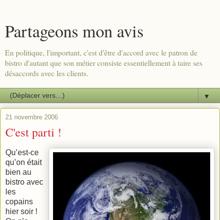
Partageons mon avis
En politique, l'important, c'est d'être d'accord avec le patron de
bistro d'autant que son métier consiste essentiellement à taire ses
désaccords avec les clients.
▼
21 novembre 2006
C'est parti !
Qu’est-ce
qu’on était
bien au
bistro avec
les
copains
hier soir !