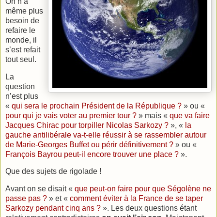
On n’a
même plus
besoin de
refaire le
monde, il
s’est refait
tout seul.
La
question
n’est plus
«
qui sera le prochain Président de
la République
?
» ou «
pour qui je vais voter au premier tour ?
» mais «
que va faire
Jacques Chirac pour torpiller Nicolas Sarkozy ?
», «
la
gauche antilibérale va-t-elle réussir à se rassembler autour
de Marie-Georges Buffet ou périr définitivement ?
» ou «
François Bayrou peut-il encore trouver une place ?
».
Que des sujets de rigolade !
Avant on se disait «
que peut-on faire pour que Ségolène ne
passe pas ?
» et «
comment éviter à
la France
de se taper
Sarkozy pendant cinq ans ?
». Les deux questions étant