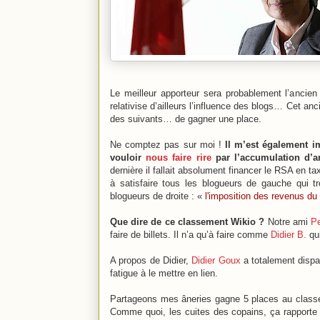
Le meilleur apporteur sera probablement l’ancien
relativise d’ailleurs l’influence des blogs… Cet an
des suivants… de gagner une place.
Ne comptez pas sur moi !
Il m’est également i
vouloir
nous faire rire
par l’accumulation d’an
dernière il fallait absolument financer le RSA en 
à satisfaire tous les blogueurs de gauche qui 
blogueurs de droite : «
l'imposition des revenus du c
Que dire de ce classement Wikio ?
Notre ami
P
faire de billets. Il n’a qu’à faire comme
Didier B.
qui
A propos de Didier,
Didier Goux
a totalement dispar
fatigue à le mettre en lien.
Partageons mes âneries gagne 5 places au classem
Comme quoi, les cuites des copains, ça rapporte 