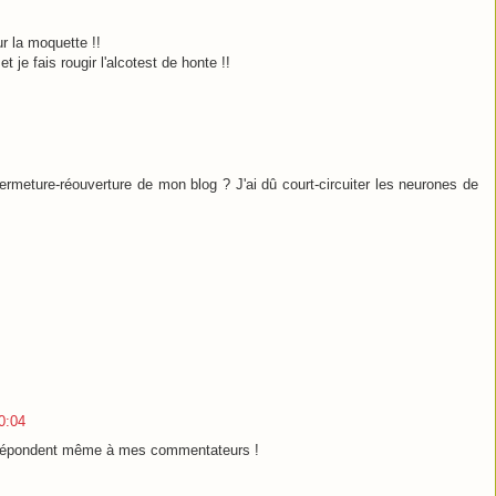
ur la moquette !!
t je fais rougir l'alcotest de honte !!
 fermeture-réouverture de mon blog ? J'ai dû court-circuiter les neurones de
0:04
ls répondent même à mes commentateurs !