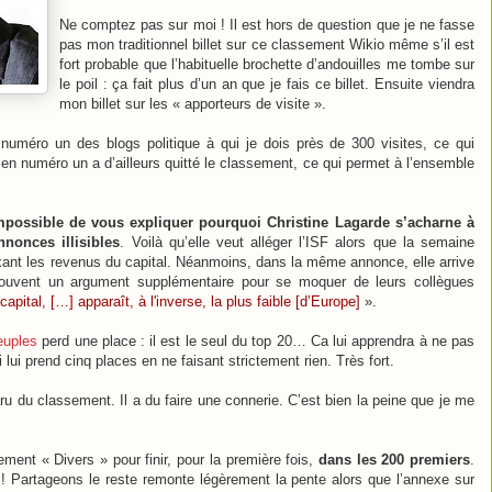
Ne comptez pas sur moi ! Il est hors de question que je ne fasse
pas mon traditionnel billet sur ce classement Wikio même s’il est
fort probable que l’habituelle brochette d’andouilles me tombe sur
le poil : ça fait plus d’un an que je fais ce billet. Ensuite viendra
mon billet sur les « apporteurs de visite ».
 numéro un des blogs politique à qui je dois près de 300 visites, ce qui
cien numéro un a d’ailleurs quitté le classement, ce qui permet à l’ensemble
mpossible de vous expliquer pourquoi Christine Lagarde s’acharne à
nonces illisibles
. Voilà qu’elle veut alléger l’ISF alors que la semaine
taxant les revenus du capital. Néanmoins, dans la même annonce, elle arrive
trouvent un argument supplémentaire pour se moquer de leurs collègues
apital, […] apparaît, à l'inverse, la plus faible [d’Europe]
».
euples
perd une place : il est le seul du top 20… Ca lui apprendra à ne pas
 lui prend cinq places en ne faisant strictement rien. Très fort.
u du classement. Il a du faire une connerie. C’est bien la peine que je me
ent « Divers » pour finir, pour la première fois,
dans les 200 premiers
.
! Partageons le reste remonte légèrement la pente alors que l’annexe sur