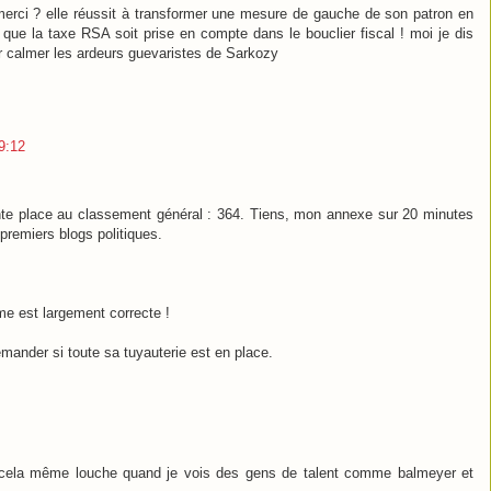
 merci ? elle réussit à transformer une mesure de gauche de son patron en
ue la taxe RSA soit prise en compte dans le bouclier fiscal ! moi je dis
r calmer les ardeurs guevaristes de Sarkozy
9:12
nte place au classement général : 364. Tiens, mon annexe sur 20 minutes
premiers blogs politiques.
me est largement correcte !
mander si toute sa tuyauterie est en place.
ve cela même louche quand je vois des gens de talent comme balmeyer et