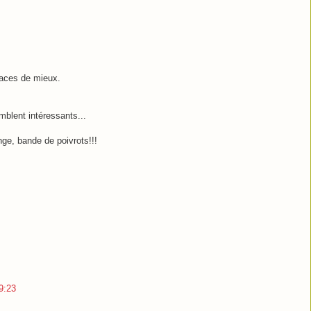
laces de mieux.
mblent intéressants...
nge, bande de poivrots!!!
9:23