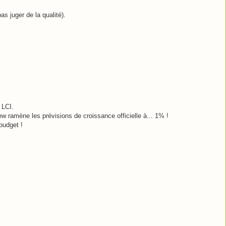
as juger de la qualité).
 LCI.
iew ramène les prévisions de croissance officielle à... 1% !
budget !