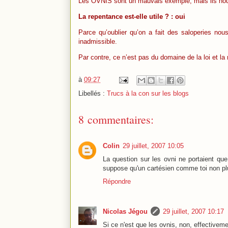
Les OVNIS sont un mauvais exemple, mais ils nou
La repentance est-elle utile ? : oui
Parce qu’oublier qu’on a fait des saloperies nous
inadmissible.
Par contre, ce n’est pas du domaine de la loi et la r
à
09:27
Libellés :
Trucs à la con sur les blogs
8 commentaires:
Colin
29 juillet, 2007 10:05
La question sur les ovni ne portaient que
suppose qu'un cartésien comme toi non plu
Répondre
Nicolas Jégou
29 juillet, 2007 10:17
Si ce n'est que les ovnis, non, effectivemen