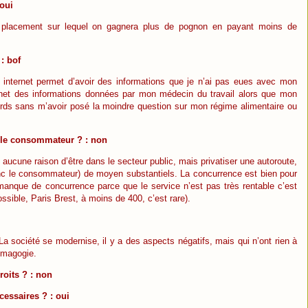
 oui
placement sur lequel on gagnera plus de pognon en payant moins de
: bof
internet permet d’avoir des informations que je n’ai pas eues avec mon
ternet des informations données par mon médecin du travail alors que mon
rds sans m’avoir posé la moindre question sur mon régime alimentaire ou
r le consommateur ? : non
t aucune raison d’être dans le secteur public, mais privatiser une autoroute,
donc le consommateur) de moyen substantiels. La concurrence est bien pour
manque de concurrence parce que le service n’est pas très rentable c’est
ssible, Paris Brest, à moins de 400, c’est rare).
La société se modernise, il y a des aspects négatifs, mais qui n’ont rien à
démagogie.
roits ? : non
cessaires ? : oui