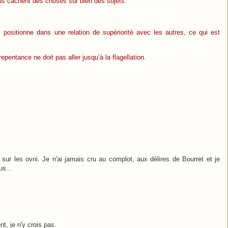
s cachent des choses sur bien des sujets.
 positionne dans une relation de supériorité avec les autres, ce qui est
epentance ne doit pas aller jusqu’à la flagellation.
 sur les ovni. Je n'ai jamais cru au complot, aux délires de Bourret et je
s...
t, je n'y crois pas.