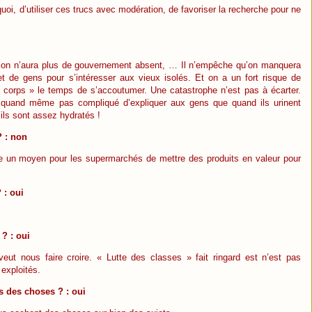
oi, d’utiliser ces trucs avec modération, de favoriser la recherche pour ne
on n’aura plus de gouvernement absent, … Il n’empêche qu’on manquera
t de gens pour s’intéresser aux vieux isolés. Et on a un fort risque de
x corps » le temps de s’accoutumer. Une catastrophe n’est pas à écarter.
est quand même pas compliqué d’expliquer aux gens que quand ils urinent
ils sont assez hydratés !
? : non
mme un moyen pour les supermarchés de mettre des produits en valeur pour
 : oui
 ? : oui
eut nous faire croire. « Lutte des classes » fait ringard est n’est pas
 exploités.
 des choses ? : oui