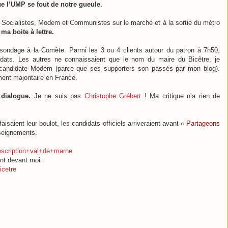
ue l’UMP se fout de notre gueule.
ts Socialistes, Modem et Communistes sur le marché et à la sortie du métro
ma boite à lettre.
un sondage à la Comète. Parmi les 3 ou 4 clients autour du patron à 7h50,
didats. Les autres ne connaissaient que le nom du maire du Bicêtre, je
la candidate Modem (parce que ses supporters son passés par mon blog).
ment majoritaire en France.
dialogue.
Je ne suis pas
Christophe Grébert
! Ma critique n’a rien de
isaient leur boulot, les candidats officiels arriveraient avant «
Partageons
seignements.
nscription+val+de+marne
ent devant moi :
icetre