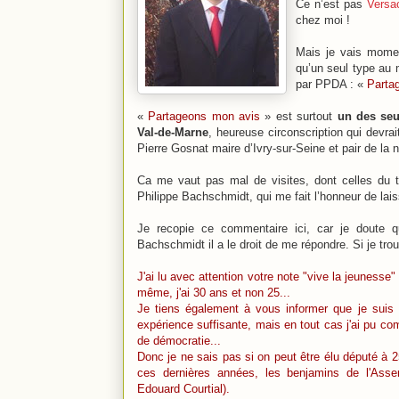
Ce n’est pas
Versa
chez moi !
Mais je vais momen
qu’un seul type au
par PPDA : «
Parta
«
Partageons mon avis
» est surtout
un des seu
Val-de-Marne
, heureuse circonscription qui devra
Pierre Gosnat maire d’Ivry-sur-Seine et pair de la n
Ca me vaut pas mal de visites, dont celles du
Philippe Bachschmidt, qui me fait l’honneur de la
Je recopie ce commentaire ici, car je doute q
Bachschmidt il a le droit de me répondre. Si je tro
J'ai lu avec attention votre note "vive la jeuness
même, j'ai 30 ans et non 25...
Je tiens également à vous informer que je suis 
expérience suffisante, mais en tout cas j'ai pu 
de démocratie...
Donc je ne sais pas si on peut être élu député à 
ces dernières années, les benjamins de l'Ass
Edouard Courtial).