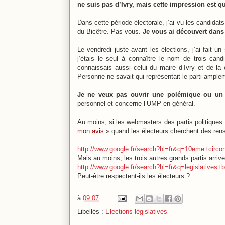
ne suis pas d’Ivry, mais cette impression est q
Dans cette période électorale, j’ai vu les candida
du Bicêtre. Pas vous.
Je vous ai découvert dans 
Le vendredi juste avant les élections, j’ai fait 
j’étais le seul à connaître le nom de trois can
connaissais aussi celui du maire d’Ivry et de 
Personne ne savait qui représentait le parti ample
Je ne veux pas ouvrir une polémique ou un 
personnel et concerne l’UMP en général.
Au moins, si les webmasters des partis politiques fa
mon avis
» quand les électeurs cherchent des ren
http://www.google.fr/search?hl=fr&q=10eme+circo
Mais au moins, les trois autres grands partis arriv
http://www.google.fr/search?hl=fr&q=legislatives+b
Peut-être respectent-ils les électeurs ?
à
09:07
Libellés :
Elections législatives