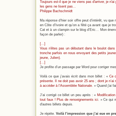
Toujours est-il que je ne viens pas d'arriver, je n'
les gens ne lisent pas...
Philippe Bachschmidt
Ma réponse d’hier soir offre peut d’intérêt, vu que 
en Côte d’Ivoire et qu’on a fêté ça avant que je t
Cat et à un clampin sur le blog d’Eric… Mon énerv
façon de parler) :
[…]
Vous n'êtes pas un débutant dans le boulot dans
tronche parfois en nous envoyant des petits jeunes 
jeune, Julien).
[…]
Je profite d’un passage par Word pour corriger mes
Voilà ce que j’avais écrit dans mon billet : «
Ce q
présente. Il ne doit pas avoir 25 ans ; dont je n’a
à accéder à l’Assemblée Nationale.
» Quand j'ai fa
J’ai corrigé ce billet un peu après : «
Modification
tout faux ! Plus de renseignements
ici
. » Ce qui m
d'autres billets depuis.
Je répète.
Voilà l’impression que j’ai eue en pre