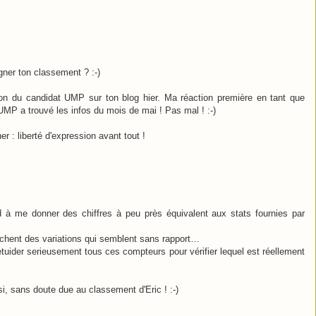
gner ton classement ? :-)
tion du candidat UMP sur ton blog hier. Ma réaction première en tant que
l'UMP a trouvé les infos du mois de mai ! Pas mal ! :-)
r : liberté d'expression avant tout !
d à me donner des chiffres à peu près équivalent aux stats fournies par
chent des variations qui semblent sans rapport…
etuider serieusement tous ces compteurs pour vérifier lequel est réellement
, sans doute due au classement d'Eric ! :-)