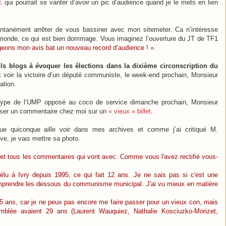
c
qui pourrait se vanter d’avoir un pic d’audience quand je le mets en lien
tanément arrêter de vous bassiner avec mon sitemeter. Ca n’intéresse
 monde, ce qui est bien dommage. Vous imaginez l’ouverture du JT de TF1
geons mon avis bat un nouveau record d’audience !
».
ls blogs à évoquer les élections dans la dixième circonscription du
it voir la victoire d’un député communiste, le week-end prochain, Monsieur
ation.
 type de l’UMP opposé au coco de service dimanche prochain, Monsieur
isser un commentaire chez moi sur un
« vieux » billet
.
ue quiconque aille voir dans mes archives et comme j’ai critiqué M.
uve, je vais mettre sa photo.
e" et tous les commentaires qui vont avec. Comme vous l'avez rectifié vous-
élu à Ivry depuis 1995, ce qui fait 12 ans. Je ne sais pas si c'est une
comprendre les dessous du communisme municipal. J'ai vu mieux en matière
25 ans, car je ne peux pas encore me faire passer pour un vieux con, mais
emblée avaient 29 ans (Laurent
Wauquiez, Nathalie Kosciuzko-Morizet,