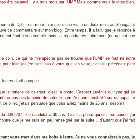
ai pas été balancé il y a trois mois par l'UMP.Mais comme vous le dites bien,
mon pote Djibril est rentré hier soir d’une visite de deux mois au Sénégal et
rouve ce commentaire sur mon blog. Entre temps, il a fallu que je réponde à
ement était à son comble mais j’ai répondu très sobrement (ce qui est une
 le coin, ce qui ne m'empêche pas de trouver que l'UMP se fout ne notre
pour faire joli (ce n'est pas à vous que j'en veux, c'est au précédent petit
 fautes d’orthographe.
ue je retiens de ce tract, c’est la photo. L’aspect juvénile du type qui se
i même pas pris la peine de noter le nom. Aucune crédibilité sur sa capacité
it ce billet, j'étais persuadé que vous aviez moins de 25 ans, désolé !
 du 30/05/07 : Le candidat à 30 ans. C'est la photo qui est trompeuse. j'ai
ontre que je me suis un peu renseigné par la suite... d'autant que j'ai fait
nant votre tract dans ma boîte à lettre. Je ne vous connaissais pas, je