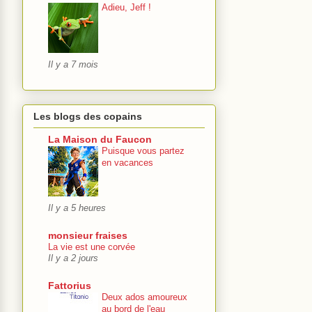
Adieu, Jeff !
Il y a 7 mois
Les blogs des copains
La Maison du Faucon
Puisque vous partez
en vacances
Il y a 5 heures
monsieur fraises
La vie est une corvée
Il y a 2 jours
Fattorius
Deux ados amoureux
au bord de l'eau