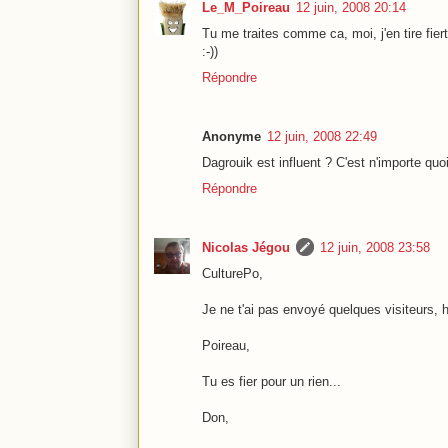
Le_M_Poireau
12 juin, 2008 20:14
Tu me traites comme ca, moi, j'en tire fiert
:-))
Répondre
Anonyme
12 juin, 2008 22:49
Dagrouik est influent ? C'est n'importe quoi
Répondre
Nicolas Jégou
12 juin, 2008 23:58
CulturePo,
Je ne t'ai pas envoyé quelques visiteurs, h
Poireau,
Tu es fier pour un rien...
Don,