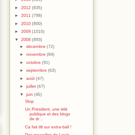
►
2012
(835)
►
2011
(798)
►
2010
(800)
►
2009
(1010)
▼
2008
(893)
►
décembre
(72)
►
novembre
(84)
►
octobre
(91)
►
septembre
(63)
►
août
(47)
►
juillet
(67)
▼
juin
(45)
Stop
Un Président, une télé
publique et des blogs
de dr...
Ca fait tilt sur extra-ball !
Des nouvelles de Louis