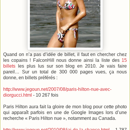
Quand on n’a pas d’idée de billet, il faut en chercher chez
les copains ! FalconHill nous donne ainsi la liste des
15
billets
les plus lus sur son blog en 2010. Je vais faire
pareil… Sur un total de 300 000 pages vues, ça nous
donne, en billets préférés :
http://www.jegoun.net/2007/08/paris-hilton-nue-avec-
diorgucci.html
- 10 267 fois
Paris Hilton aura fait la gloire de mon blog pour cette photo
qui apparaît parfois en une de Google Images lors d’une
recherche « Paris Hilton nue », notamment au Canada.
http://www.jegoun.net/2010/08/jai-de-la-chance.html
- 1 787