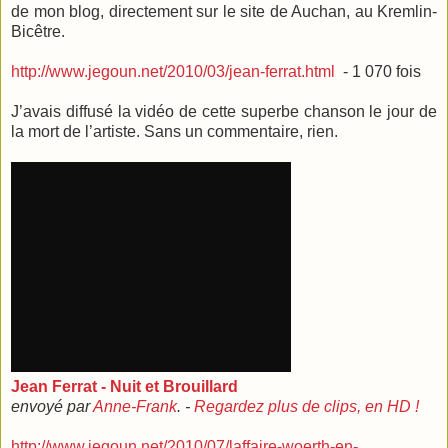
de mon blog, directement sur le site de Auchan, au Kremlin-
Bicêtre.
http://www.jegoun.net/2010/03/jean-ferrat.html
- 1 070 fois
J’avais diffusé la vidéo de cette superbe chanson le jour de
la mort de l’artiste. Sans un commentaire, rien.
Jean Ferrat - Nuit et Brouillard
envoyé par
Anne-Frank
. -
Regardez plus de clips, en HD !
http://www.jegoun.net/2010/07/laffaire-woerth-en-