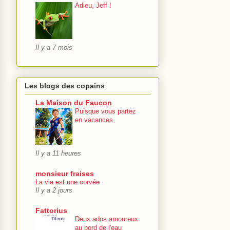
Adieu, Jeff !
Il y a 7 mois
Les blogs des copains
La Maison du Faucon
Puisque vous partez
en vacances
Il y a 11 heures
monsieur fraises
La vie est une corvée
Il y a 2 jours
Fattorius
Deux ados amoureux
au bord de l'eau