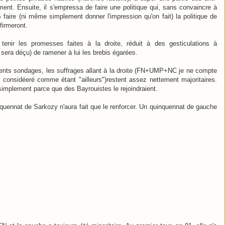
ement. Ensuite, il s'empressa de faire une politique qui, sans convaincre à
 faire (ni même simplement donner l'impression qu'on fait) la politique de
firmeront.
tenir les promesses faites à la droite, réduit à des gesticulations à
is sera déçu) de ramener à lui les brebis égarées.
écents sondages, les suffrages allant à la droite (FN+UMP+NC je ne compte
re considéeré comme étant "ailleurs")restent assez nettement majoritaires.
implement parce que des Bayrouistes le rejoindraient.
nquennat de Sarkozy n'aura fait que le renforcer. Un quinquennat de gauche