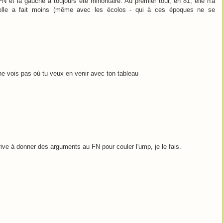
 et la gauche a toujours été minoritaire. Au premier tour, en 81, elle n'a
elle a fait moins (même avec les écolos - qui à ces époques ne se
ne vois pas où tu veux en venir avec ton tableau
arrive à donner des arguments au FN pour couler l'ump, je le fais.