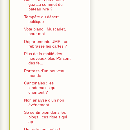
gaz au sommet du
bateau ivre ?
Tempête du désert
politique
Vote blanc : Muscadet,
pour moi
Départements UMP : on
rebrasse les cartes ?
Plus de la moitié des
nouveaux élus PS sont
des fe...
Portraits d'un nouveau
monde
Cantonales : les
lendemains qui
chantent ?
Non analyse d'un non
événement
Se sentir bien dans les
blogs : ces rituels qui
ap...
Un bistro qui brûle !