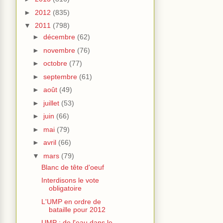
►
2012
(835)
▼
2011
(798)
►
décembre
(62)
►
novembre
(76)
►
octobre
(77)
►
septembre
(61)
►
août
(49)
►
juillet
(53)
►
juin
(66)
►
mai
(79)
►
avril
(66)
▼
mars
(79)
Blanc de tête d'oeuf
Interdisons le vote
obligatoire
L'UMP en ordre de
bataille pour 2012
UMP : de l'eau dans le