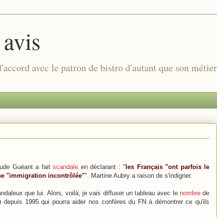
 avis
 d'accord avec le patron de bistro d'autant que son métie
ude Guéant a fait
scandale
en déclarant : "
les Français "ont parfois le
ne "immigration incontrôlée"
". Martine Aubry a raison de s'indigner.
ndaleux que lui. Alors, voilà, je vais diffuser un tableau avec le
nombre
de
) depuis 1995 qui pourra aider nos confères du FN à démontrer ce qu'ils