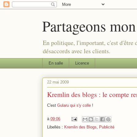
Partageons mon
En politique, l'important, c'est d'être
désaccords avec les clients.
En salle
Licence
22 mai 2009
Kremlin des blogs : le compte r
C'est
Gularu qui s'y colle
!
à
09:06
Libellés :
Kremlin des Blogs
,
Publicité