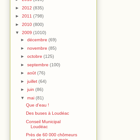
►
2012
(835)
►
2011
(798)
►
2010
(800)
▼
2009
(1010)
►
décembre
(69)
►
novembre
(85)
►
octobre
(125)
►
septembre
(100)
►
août
(76)
►
juillet
(64)
►
juin
(86)
▼
mai
(81)
Que d'eau !
Des buses à Loudéac
Conseil Municipal
Loudéac
Près de 60 000 chômeurs
en plus en un mois