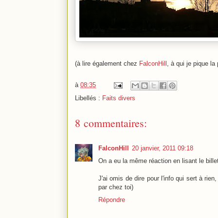
(à lire également chez
FalconHill
, à qui je pique la
à
08:35
Libellés :
Faits divers
8 commentaires:
FalconHill
20 janvier, 2011 09:18
On a eu la même réaction en lisant le billet
J'ai omis de dire pour l'info qui sert à ri
par chez toi)
Répondre