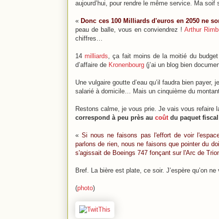
aujourd’hui, pour rendre le même service. Ma soif s
«
Donc ces 100 Milliards d'euros en 2050 ne so
peau de balle, vous en conviendrez !
Arthur Rim
chiffres…
14
milliards
, ça fait moins de la moitié du budget
d’affaire de
Kronenbourg
(j’ai un blog bien document
Une vulgaire goutte d’eau qu’il faudra bien payer, j
salarié à domicile… Mais un cinquième du montant 
Restons calme, je vous prie. Je vais vous refaire 
correspond à peu près au
coût
du paquet fiscal
«
Si nous ne faisons pas l'effort de voir l'espa
parlons de rien, nous ne faisons que pointer du doi
s'agissait de Boeings 747 fonçant sur l'Arc de Trio
Bref. La bière est plate, ce soir. J’espère qu’on 
(
photo
)