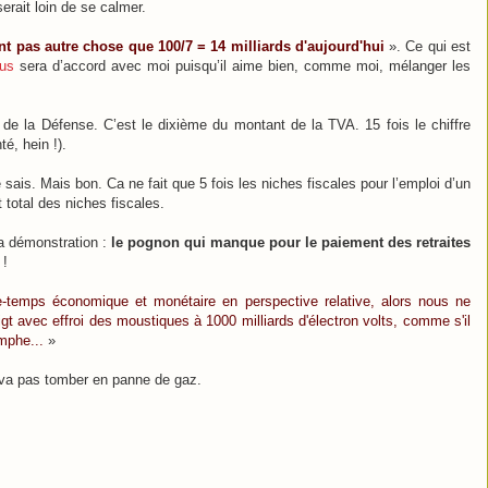
erait loin de se calmer.
nt pas autre chose que 100/7 = 14 milliards d'aujourd'hui
». Ce qui est
bus
sera d’accord avec moi puisqu’il aime bien, comme moi, mélanger les
 de la Défense. C’est le dixième du montant de la TVA. 15 fois le chiffre
é, hein !).
e sais. Mais bon. Ca ne fait que 5 fois les niches fiscales pour l’emploi d’un
total des niches fiscales.
la démonstration :
le pognon qui manque pour le paiement des retraites
!
ce-temps économique et monétaire en perspective relative, alors nous ne
gt avec effroi des moustiques à 1000 milliards d'électron volts, comme s'il
mphe...
»
ne va pas tomber en panne de gaz.