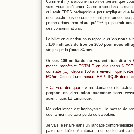
Comme il n’y a aucune raison de penser que vous
vais, vous le résumer. Ca se place dans la suite 
qui était TRES pédagogique pour expliquer que le
m’empêche pas de dormir étant plus préoccupé p
patrons dans mon bistro préféré qui pourrait ame
des consommations.
Le billet en question nous rappelle qu’
on nous a
: 100 milliards de trou en 2050 pour nous effra
vie jusque là j’aurai 84 ans.
Or
ces 100 milliards ne veulent rien dire
. «
O
masse monétaire TOTALE en circulation N'EST 
constate [...], depuis 150 ans environ, que [cet
5%/an. Ceci est une mesure EMPIRIQUE donc non
«
Ca veut dire quoi ?
» me demandera le lecteur qu
pognon en circulation augmente sans cess
scientifique. Et Empirique.
Ma calculatrice est impitoyable : la masse de pogn
que la monnaie aura perdu de sa valeur.
Je vais le refaire dans un langage compréhensible p
payer une bière. Maintenant, non seulement ce bill