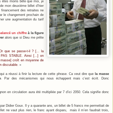
 êtes moins bête que moi, je
de mon deuxième billet d’hier
 financement des retraites ne
ar le changement prochain de
ner une augmentation du tarif
balancé un chiffre
à la figure
yer
alors que si Dieu me prête
r que se passe-t-il ? [... la
PAS STABLE. Ainsi [...] on
te masse] croît en moyenne de
 discutable.
»
i a réussi à finir la lecture de cette phrase. Ca veut dire que
la masse
e
. Par des mécanismes qui nous échappent mais c’est écrit. Donc
on en circulation aura été multipliée par 7 d’ici 2050. Cela signifie donc
ar Didier Goux. Il y a quarante ans, un billet de 5 francs me permettait de
et ne vaut plus rien, le franc ayant disparu, mais il m’en faudrait trois,