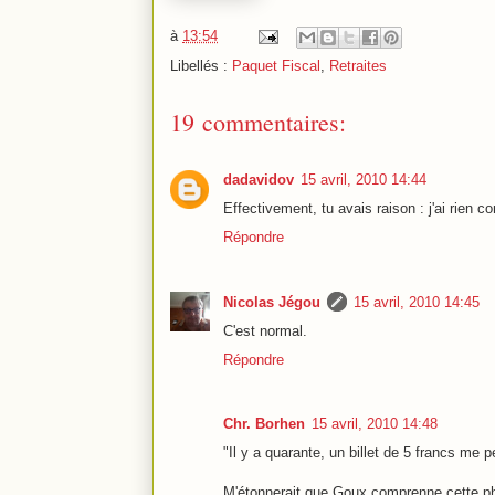
à
13:54
Libellés :
Paquet Fiscal
,
Retraites
19 commentaires:
dadavidov
15 avril, 2010 14:44
Effectivement, tu avais raison : j'ai rien co
Répondre
Nicolas Jégou
15 avril, 2010 14:45
C'est normal.
Répondre
Chr. Borhen
15 avril, 2010 14:48
"Il y a quarante, un billet de 5 francs me p
M'étonnerait que Goux comprenne cette p