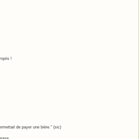
mpris !
ermettait de payer une bière." (sic)
hrase.