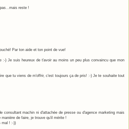
as...mais reste !
touché! Par ton aide et ton point de vue!
e :-) Je suis heureux de t'avoir au moins un peu plus convaincu que mon
re que tu viens de m'offrir, c'est toujours ça de pris! :-) Je te souhaite tout
de consultant machin ni d'attachée de presse ou d'agence marketing mais
manière de faire, je trouve qu'il mérite !
mal ! :-))