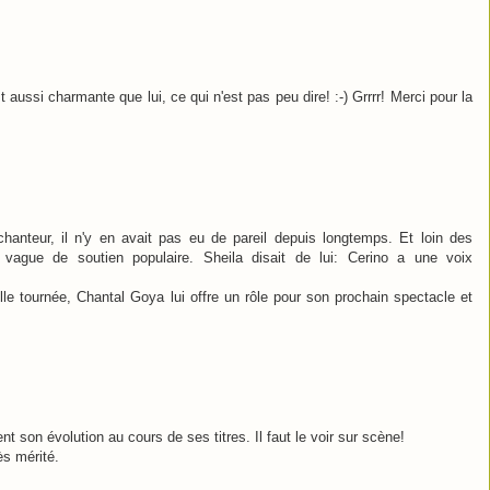
aussi charmante que lui, ce qui n'est pas peu dire! :-) Grrrr! Merci pour la
chanteur, il n'y en avait pas eu de pareil depuis longtemps. Et loin des
ague de soutien populaire. Sheila disait de lui: Cerino a une voix
lle tournée, Chantal Goya lui offre un rôle pour son prochain spectacle et
nt son évolution au cours de ses titres. Il faut le voir sur scène!
ès mérité.