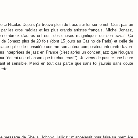
ci Nicolas Depuis j'ai trouvé plein de trucs sur lui sur le net! C'est pas un
 par les gros médias et les plus grands artistes français. Michel Jonasz,
 nombreux d'autres ont écrit des choses magnifiques sur son travail. Ça
ie de Jonasz plus de 20 fois (dont 15 jours au Casino de Paris) et celle de
arce qu'elle le considère comme son auteur-compositeur-interprète favori.
urs interprètes de jazz en France (c'est après un concert jazz que Nougaro
 jour j'écrirai une chanson que tu chanteras!"). Je viens de passer une heure
sant et sensible. Merci en tout cas parce que sans toi j'aurais sans doute
erte.
 de message de Sheila, Johnny Halliday m'appelerait pour faire sa première