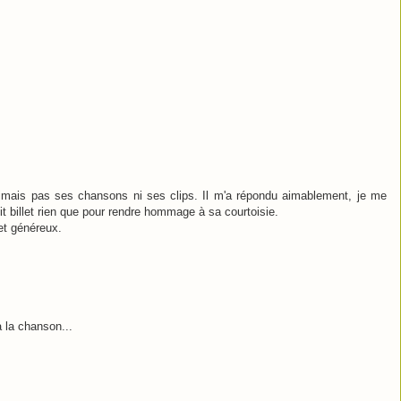
.
aimais pas ses chansons ni ses clips. Il m'a répondu aimablement, je me
tit billet rien que pour rendre hommage à sa courtoisie.
et généreux.
 la chanson...