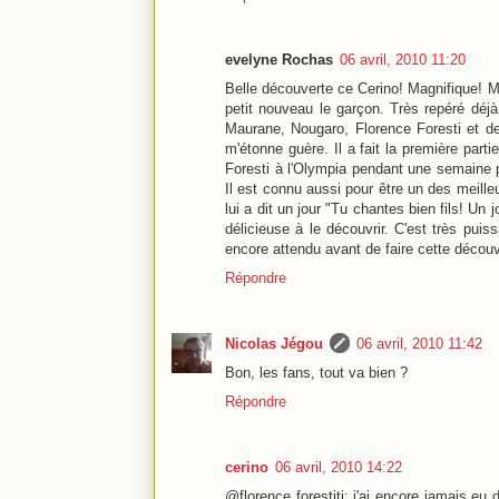
evelyne Rochas
06 avril, 2010 11:20
Belle découverte ce Cerino! Magnifique! Mer
petit nouveau le garçon. Très repéré déjà
Maurane, Nougaro, Florence Foresti et de
m'étonne guère. Il a fait la première part
Foresti à l'Olympia pendant une semaine p
Il est connu aussi pour être un des meille
lui a dit un jour "Tu chantes bien fils! Un
délicieuse à le découvrir. C'est très puis
encore attendu avant de faire cette découv
Répondre
Nicolas Jégou
06 avril, 2010 11:42
Bon, les fans, tout va bien ?
Répondre
cerino
06 avril, 2010 14:22
@florence forestiti: j'ai encore jamais eu