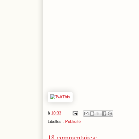
à
10:33
Libellés :
Publicité
18 commentaires: