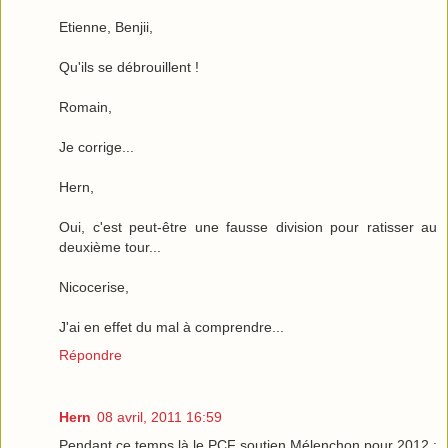
Etienne, Benjii,
Qu'ils se débrouillent !
Romain,
Je corrige...
Hern,
Oui, c'est peut-être une fausse division pour ratisser au
deuxième tour...
Nicocerise,
J'ai en effet du mal à comprendre...
Répondre
Hern
08 avril, 2011 16:59
Pendant ce temps là le PCF soutien Mélenchon pour 2012 :