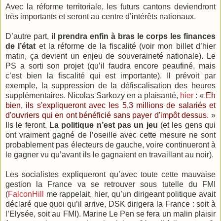
Avec la réforme territoriale, les futurs cantons deviendront
très importants et seront au centre d’intérêts nationaux.
D’autre part,
il prendra enfin à bras le corps les finances
de l’état
et la réforme de la fiscalité (voir mon billet d’hier
matin, ça devient un enjeu de souveraineté nationale). Le
PS a sorti son projet (qu’il faudra encore peaufiné, mais
c’est bien la fiscalité qui est importante). Il prévoit par
exemple, la suppression de la défiscalisation des heures
supplémentaires. Nicolas Sarkozy en a plaisanté,
hier
: «
Eh
bien, ils s'expliqueront avec les 5,3 millions de salariés et
d'ouvriers qui en ont bénéficié sans payer d'impôt dessus.
»
Ils le feront.
La politique n’est pas un jeu
(et les gens qui
ont vraiment gagné de l’oseille avec cette mesure ne sont
probablement pas électeurs de gauche, voire continueront à
le gagner vu qu’avant ils le gagnaient en travaillant au noir).
Les socialistes expliqueront qu’avec toute cette mauvaise
gestion la France va se retrouver sous tutelle du FMI
(
FalconHill
me rappelait, hier, qu’un dirigeant politique avait
déclaré que quoi qu’il arrive, DSK dirigera la France : soit à
l’Elysée, soit au FMI). Marine Le Pen se fera un malin plaisir