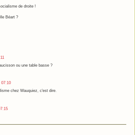
socialisme de droite !
le Béart ?
:11
 saucisson ou une table basse ?
 07:10
cialisme chez Wauquiez, c'est dire.
07:15