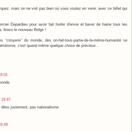
uez, mais on ne voit pas bien où vous voulez en venir, avec ce billet qui
cier Depardieu pour avoir fait hurler d'envie et baver de haine tous les
ça, bravo le nouveau Belge !
s “citoyens” du monde, des on-fait-tous-partie-de-la-même-humanité se
patriotisme, c'est quand même quelque chose de précieux…
19:01
 monde.
 19:47
 dites justement, pas nationalisme.
19:49