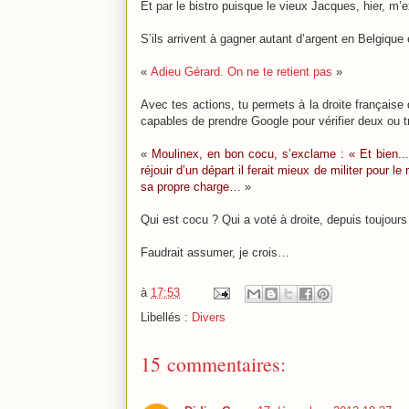
Et par le bistro puisque le vieux Jacques, hier, m’ex
S’ils arrivent à gagner autant d’argent en Belgique
«
Adieu Gérard. On ne te retient pas
»
Avec tes actions, tu permets à la droite française 
capables de prendre Google pour vérifier deux ou tr
«
Moulinex, en bon cocu, s’exclame : « Et bien...
réjouir d’un départ il ferait mieux de militer pour l
sa propre charge…
»
Qui est cocu ? Qui a voté à droite, depuis toujour
Faudrait assumer, je crois…
à
17:53
Libellés :
Divers
15 commentaires: