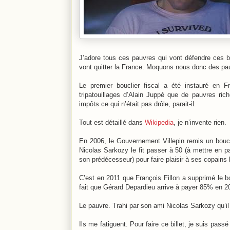
J’adore tous ces pauvres qui vont défendre ces 
vont quitter la France. Moquons nous donc des pauv
Le premier bouclier fiscal a été instauré en
tripatouillages d’Alain Juppé que de pauvres ri
impôts ce qui n’était pas drôle, parait-il.
Tout est détaillé dans
Wikipedia
, je n’invente rien.
En 2006, le Gouvernement Villepin remis un boucl
Nicolas Sarkozy le fit passer à 50 (à mettre en p
son prédécesseur) pour faire plaisir à ses copains 
C’est en 2011 que François Fillon a supprimé le bou
fait que Gérard Depardieu arrive à payer 85% en 2
Le pauvre. Trahi par son ami Nicolas Sarkozy qu’il 
Ils me fatiguent. Pour faire ce billet, je suis pas