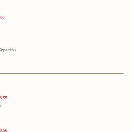
:06
 Depardiou.
8:55
r.
8:56