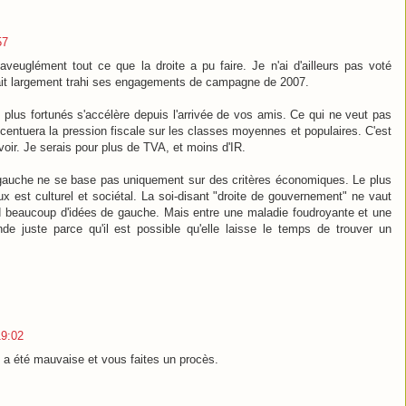
57
aveuglément tout ce que la droite a pu faire. Je n'ai d'ailleurs pas voté
vait largement trahi ses engagements de campagne de 2007.
 plus fortunés s'accélère depuis l'arrivée de vos amis. Ce qui ne veut pas
accentuera la pression fiscale sur les classes moyennes et populaires. C'est
evoir. Je serais pour plus de TVA, et moins d'IR.
gauche ne se base pas uniquement sur des critères économiques. Le plus
x est culturel et sociétal. La soi-disant "droite de gouvernement" ne vaut
d beaucoup d'idées de gauche. Mais entre une maladie foudroyante et une
de juste parce qu'il est possible qu'elle laisse le temps de trouver un
19:02
te a été mauvaise et vous faites un procès.