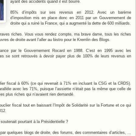
ayant des accidents quand il est bourré.
85% d’impôts sur ses revenus en 2012. Avec un barème
d’imposition mis en place donc en 2011 par un Gouvernement de
droite qui a ruiné la France, qui a augmenté la dette de 600 milliards.
braves riches. Vous vous rendez compte, ma brave dame, tous les riches
res de droite avant l’aller au bistro pour le Kremlin des Blogs.
 France par le Gouvernement Rocard en 1988. C’est en 1995 avec les
ches se sont retrouvés à devoir payer plus de 100% de leurs revenus en
ier fiscal à 60% (ce qui revenait à 71% en incluant la CSG et la CRDS).
arallèle avec les 71%, puisque l’assiette n’était pas la même que celle de
les plus riches qui n’avaient rien demandé.
clier fiscal tout en baissant l’Impôt de Solidarité sur la Fortune et ce qui
012.
soutenait pourtant à la Présidentielle ?
sé par quelques blogs de droite, des forums, des commentaires d’articles, …