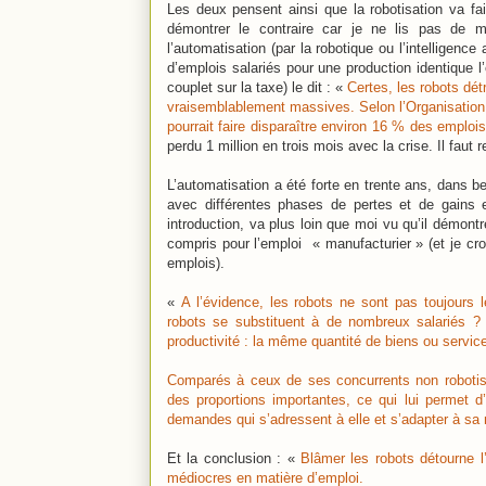
Les deux pensent ainsi que la robotisation va fa
démontrer le contraire car je ne lis pas de 
l’automatisation (par la robotique ou l’intelligenc
d’emplois salariés pour une production identique l’
couplet sur la taxe) le dit : «
Certes, les robots dét
vraisemblablement massives. Selon l’Organisation
pourrait faire disparaître environ 16 % des emploi
perdu 1 million en trois mois avec la crise. Il faut r
L’automatisation a été forte en trente ans, dans 
avec différentes phases de pertes et de gains e
introduction, va plus loin que moi vu qu’il démontr
compris pour l’emploi
« manufacturier » (et je cro
emplois).
«
A l’évidence, les robots ne sont pas toujours 
robots se substituent à de nombreux salariés ? 
productivité : la même quantité de biens ou servic
Comparés à ceux de ses concurrents non robotisé
des proportions importantes, ce qui lui permet 
demandes qui s’adressent à elle et s’adapter à sa
Et la conclusion : «
Blâmer les robots détourne l
médiocres en matière d’emploi.