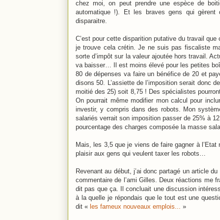
chez moi, on peut prendre une espèce de boitie
automatique !). Et les braves gens qui gèrent 
disparaitre.
C’est pour cette disparition putative du travail qu
je trouve cela crétin. Je ne suis pas fiscaliste m
sorte d’impôt sur la valeur ajoutée hors travail. Ac
va baisser… Il est moins élevé pour les petites boît
80 de dépenses va faire un bénéfice de 20 et pay
disons 50. L’assiette de l’imposition serait donc 
moitié des 25) soit 8,75 ! Des spécialistes pourront
On pourrait même modifier mon calcul pour inclur
investir, y compris dans des robots. Mon système 
salariés verrait son imposition passer de 25% à 12
pourcentage des charges composée la masse salar
Mais, les 3,5 que je viens de faire gagner à l’Etat
plaisir aux gens qui veulent taxer les robots…
Revenant au début, j’ai donc partagé un article d
commentaire de l’ami Gilles. Deux réactions me fra
dit pas que ça. Il concluait une discussion intéress
à la quelle je répondais que le tout est une quest
dit «
les fameux nouveaux emplois...
»