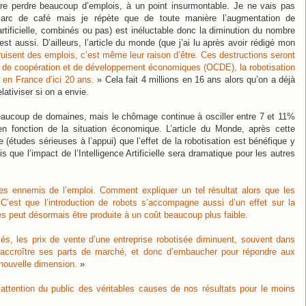
ire perdre beaucoup d’emplois, à un point insurmontable. Je ne vais pas
marc de café mais je répète que de toute manière l’augmentation de
e artificielle, combinés ou pas) est inéluctable donc la diminution du nombre
est aussi. D’ailleurs, l’article du monde (que j’ai lu après avoir rédigé mon
ruisent des emplois, c’est même leur raison d’être. Ces destructions seront
 de coopération et de développement économiques (OCDE), la robotisation
s en France d’ici 20 ans.
» Cela fait 4 millions en 16 ans alors qu’on a déjà
elativiser si on a envie.
beaucoup de domaines, mais le chômage continue à osciller entre 7 et 11%
n fonction de la situation économique. L’article du Monde, après cette
e (études sérieuses à l’appui) que l’effet de la robotisation est bénéfique y
is que l’impact de l’Intelligence Artificielle sera dramatique pour les autres
les ennemis de l’emploi. Comment expliquer un tel résultat alors que les
C’est que l’introduction de robots s’accompagne aussi d’un effet sur la
es peut désormais être produite à un coût beaucoup plus faible.
s, les prix de vente d’une entreprise robotisée diminuent, souvent dans
d’accroître ses parts de marché, et donc d’embaucher pour répondre aux
 nouvelle dimension.
»
’attention du public des véritables causes de nos résultats pour le moins