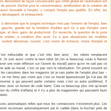
rs démontrent de façon convaincante que l'effet global de l'automation est
 de pouvoir d'achat pour le consommateur, amélioration de la création de
aussi favorable à l'emploi, y compris l'emploi peu qualifié. En effet, les
se développent, et embauchent.
 à démontrer que le progrès technique n'est pas l'ennemi de l'emploi, bien
 gauche, grande est la tentation d'oublier qu'il n'y a pas d'emploi sans
que, et donc gains de productivité. En revanche, la question de la juste
este entière...à condition d'en avoir. Ce à quoi aboutissent les modèles
ns veulent désormais suivent, c'est moins de richesse, moins d'emploi et
’est inéluctable et que c’est très bien ainsi : les robots remplacent
t. Je suis aussi contre la taxe robot (et j’en ai beaucoup voulu à Hamon
oir une vraie réflexion sur l’avenir du travail) parce qu’on ne sait pas ce
e aide au travail, c’est un pas vers la robotisation. On prend souvent en
es caissières dans les magasins (et je vais parler de l’emploi plus bas –
s ne me ferez pas croire que c’est un travail épanouissant (je n’ai pas dit
personne à qui peuvent parler certains mais c’est un autre problème). Il
ines avec un lecteur de code barre. Cela va beaucoup plus vite qu’avant
n du chiffre d’affaire) et il n’y a plus de magasiniers qui passaient leurs
duits.
sses automatiques telles que nous les connaissons n’existeront plus. Les
eront reconnues automatiquement par le caddie (dans le Auchan près de