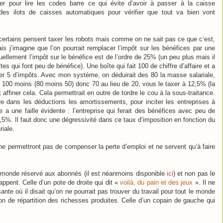
r pour lire les codes barre ce qui évite d’avoir à passer à la caisse
des ilots de caisses automatiques pour vérifier que tout va bien vont
e certains pensent taxer les robots mais comme on ne sait pas ce que c’est,
ais j’imagine que l’on pourrait remplacer l’impôt sur les bénéfices par une
tuellement l’impôt sur le bénéfice est de l’ordre de 25% (un peu plus mais il
es qui font peu de bénéfice). Une boîte qui fait 100 de chiffre d’affaire et a
er 5 d’impôts. Avec mon système, on déduirait des 80 la masse salariale,
de 100 moins (80 moins 50) donc 70 au lieu de 20, vous le taxer à 12,5% (la
 affiner cela. Cela permettrait en outre de tordre le cou à la sous-traitance.
e dans les déductions les amortissements, pour inciter les entreprises à
a une faille évidente : l’entreprise qui ferait des bénéfices avec peu de
,5%. Il faut donc une dégressivité dans ce taux d’imposition en fonction du
iale.
 ne permettront pas de compenser la perte d’emploi et ne servent qu’à faire
u monde réservé aux abonnés (il est néanmoins disponible
ici
) et non pas le
ppent. Celle d’un pote de droite qui dit «
voilà, du pain et des jeux
». Il ne
ante où il disait qu’on ne pourrait pas trouver du travail pour tout le monde
ion de répartition des richesses produites. Celle d’un copain de gauche qui