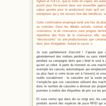
Aghion et l'OFCE, que je mets en copie), les auteu
positif pour l'économie dans son ensemble (gains
valeur ajoutée pour le producteur) mais qu'il est 
entreprises qui y ont recours font des bénéfices, 
Cette confirmation empirique tend une fois de plus
au contraire. Dans les débats actuels, surtout à
croissance, ni de croissance sans progrès techni
répartition des fruits de la croissance, elle, r
"décroissants" ou anti-productivistes que certai
donc plus d'inégalités. Autant le savoir.
»
Je suis parfaitement d’accord ! J’ajoute que c
généralement des métiers pénibles ou sans intérê
pendant sa campagne alors que c’était le seul à av
qu’est un robot. A partir du moment où une machin
exemple les caisses automatiques qui remplacent l
ou plus haut si votre écran est à l’envers) et vou
inutile socialement : la caissière est la seule 
n’empêche que ces caissières utilisent des mach
donc le nombre de caissière a diminué (en proportio
journées à mettre des étiquettes de prix sur les pro
Et vous verrez que dans dix ou vingt ans, les cai
produits auront des espèces de puce RFID qui s