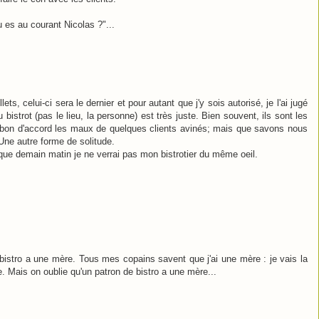
es au courant Nicolas ?"...
lets, celui-ci sera le dernier et pour autant que j'y sois autorisé, je l'ai jugé
 bistrot (pas le lieu, la personne) est très juste. Bien souvent, ils sont les
; bon d'accord les maux de quelques clients avinés; mais que savons nous
 Une autre forme de solitude.
que demain matin je ne verrai pas mon bistrotier du même oeil.
bistro a une mère. Tous mes copains savent que j'ai une mère : je vais la
e. Mais on oublie qu'un patron de bistro a une mère...