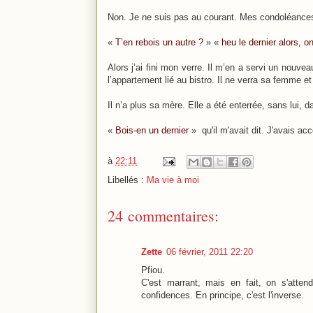
Non. Je ne suis pas au courant. Mes condoléances 
«
T’en rebois un autre ?
» «
heu le dernier alors, o
Alors j’ai fini mon verre. Il m’en a servi un nouveau
l’appartement lié au bistro. Il ne verra sa femme et
Il n’a plus sa mère. Elle a été enterrée, sans lui, 
«
Bois-en un dernier
» qu'il m'avait dit. J'avais a
à
22:11
Libellés :
Ma vie à moi
24 commentaires:
Zette
06 février, 2011 22:20
Pfiou.
C'est marrant, mais en fait, on s'atte
confidences. En principe, c'est l'inverse.