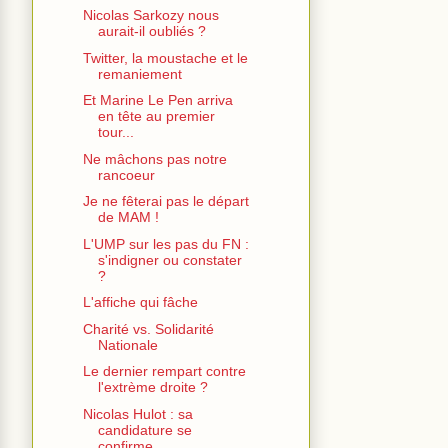
Nicolas Sarkozy nous
aurait-il oubliés ?
Twitter, la moustache et le
remaniement
Et Marine Le Pen arriva
en tête au premier
tour...
Ne mâchons pas notre
rancoeur
Je ne fêterai pas le départ
de MAM !
L'UMP sur les pas du FN :
s'indigner ou constater
?
L'affiche qui fâche
Charité vs. Solidarité
Nationale
Le dernier rempart contre
l'extrème droite ?
Nicolas Hulot : sa
candidature se
confirme