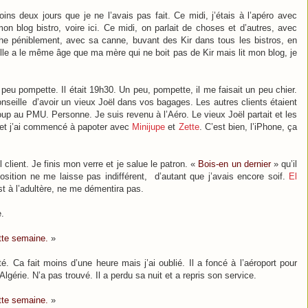
ins deux jours que je ne l’avais pas fait. Ce midi, j’étais à l’apéro avec
n blog bistro, voire ici. Ce midi, on parlait de choses et d’autres, avec
che péniblement, avec sa canne, buvant des Kir dans tous les bistros, en
 elle a le même âge que ma mère qui ne boit pas de Kir mais lit mon blog, je
n peu pompette. Il était 19h30. Un peu, pompette, il me faisait un peu chier.
nseille d’avoir un vieux Joël dans vos bagages. Les autres clients étaient
oup au PMU. Personne. Je suis revenu à l’Aéro. Le vieux Joël partait et les
e et j’ai commencé à papoter avec
Minijupe
et
Zette
. C’est bien, l’iPhone, ça
ul client. Je finis mon verre et je salue le patron. «
Bois-en un dernier
» qu’il
sition ne me laisse pas indifférent, d’autant que j’avais encore soif.
El
st à l’adultère, ne me démentira pas.
e.
tte semaine.
»
é. Ca fait moins d’une heure mais j’ai oublié. Il a foncé à l’aéroport pour
Algérie. N’a pas trouvé. Il a perdu sa nuit et a repris son service.
tte semaine.
»