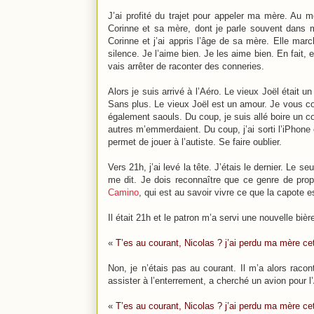
J’ai profité du trajet pour appeler ma mère. Au mo
Corinne et sa mère, dont je parle souvent dans mo
Corinne et j’ai appris l’âge de sa mère. Elle mar
silence. Je l’aime bien. Je les aime bien. En fait,
vais arrêter de raconter des conneries.
Alors je suis arrivé à l’Aéro. Le vieux Joël était u
Sans plus. Le vieux Joël est un amour. Je vous co
également saouls. Du coup, je suis allé boire un c
autres m’emmerdaient. Du coup, j’ai sorti l’iPhon
permet de jouer à l’autiste. Se faire oublier.
Vers 21h, j’ai levé la tête. J’étais le dernier. Le se
me dit. Je dois reconnaître que ce genre de propo
Camino
, qui est au savoir vivre ce que la capote e
Il était 21h et le patron m’a servi une nouvelle bièr
«
T’es au courant, Nicolas ? j’ai perdu ma mère ce
Non, je n’étais pas au courant. Il m’a alors racont
assister à l’enterrement, a cherché un avion pour l’
«
T’es au courant, Nicolas ? j’ai perdu ma mère ce