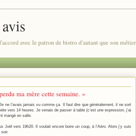
 avis
 d'accord avec le patron de bistro d'autant que son métie
i perdu ma mère cette semaine. »
. Je ne l’avais jamais vu comme ça. Il faut dire que généralement, il ne sort
omète vers 14 heures. Je venais de passer à table (c’est une expression, j’ai
nt mangé en salle.
ux Joël vers 19h20. Il voulait encore boire un coup, à l’Aéro. Alors j’y suis
soir.