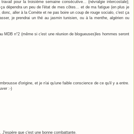
travail pour la troisième semaine consécutive... (névralgie intercostale);
nc ça dépendra un peu de l'état de mes côtes... et de ma fatigue (en plus je
rs, donc, aller à la Comète et ne pas boire un coup de rouge socialo, c'est ça
 passer, je prendrai un thé au jasmin tunisien, ou à la menthe, algérien ou
22 au MDB n°2 (même si c'est une réunion de blogueuses)les hommes seront
brousse d'origine, et je n'ai qu'une faible conscience de ce qu'il y a entre.
ver :-)
ue. J'espère que c'est une bonne combattante.