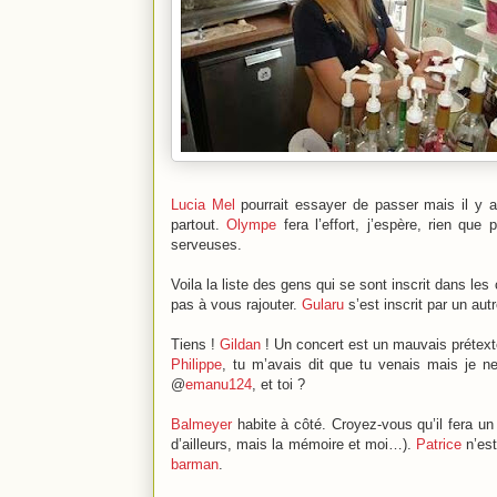
Lucia Mel
pourrait essayer de passer mais il y 
partout.
Olympe
fera l’effort, j’espère, rien qu
serveuses.
Voila la liste des gens qui se sont inscrit dans le
pas à vous rajouter.
Gularu
s’est inscrit par un au
Tiens !
Gildan
! Un concert est un mauvais prétex
Philippe
, tu m’avais dit que tu venais mais je n
@
emanu124
, et toi ?
Balmeyer
habite à côté. Croyez-vous qu’il fera un
d’ailleurs, mais la mémoire et moi…).
Patrice
n’est
barman
.