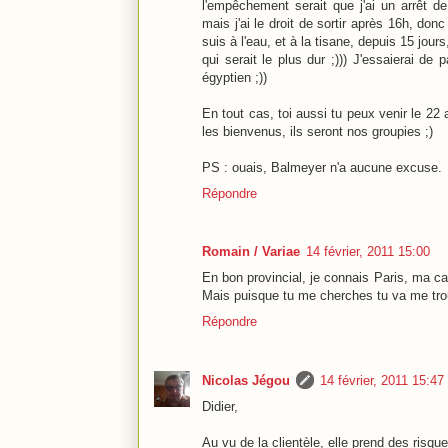
l'empêchement serait que j'ai un arrêt de 
mais j'ai le droit de sortir après 16h, do
suis à l'eau, et à la tisane, depuis 15 jou
qui serait le plus dur ;))) J'essaierai de
égyptien ;))
En tout cas, toi aussi tu peux venir le 
les bienvenus, ils seront nos groupies ;)
PS : ouais, Balmeyer n'a aucune excuse.
Répondre
Romain / Variae
14 février, 2011 15:00
En bon provincial, je connais Paris, ma cam
Mais puisque tu me cherches tu va me trou
Répondre
Nicolas Jégou
14 février, 2011 15:47
Didier,
Au vu de la clientèle, elle prend des risq