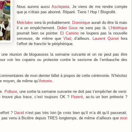
Nous aurons aussi
Asclepieia
. Je viens de me rendre compte
que je n’étais pas abonné. Réparé. Tiens ! Hop ! Blogrollé.
Melclalex
sera là probablement.
Dominique
aurait du être là mais
il a un empêchement.
Didier Goux
ne sera pas là.
L’Hérétique
pourrait bien se pointer.
El Camino
ne loupera pas la nouvelle
serveuse, de même que
Vlad
, d’ailleurs.
Laurent Quinet
fera
l’effort de franchir le périphérique.
a une réunion de blogueuses la semaine suivante et on ne peut pas être
e pour voir les copains ou protester contre le sexisme de l’embauche des
s commentaires de mon dernier billet à propos de cette cérémonie. N’hésitez
tre moyen, de même qu’
Antonin
.
te.
Polluxe
, une sortie la semaine suivante ne doit pas t’empêcher de venir.
e trouve plus trace, c’est toujours OK ?
Florent
, as-tu un bon prétexte ?
 effort ?
David
n’est pas très loin (je crois bien qu’il m’a dit qu’il passerait,
 pas venu à Bicêtre depuis TRES longtemps, de même d’ailleurs que
mon