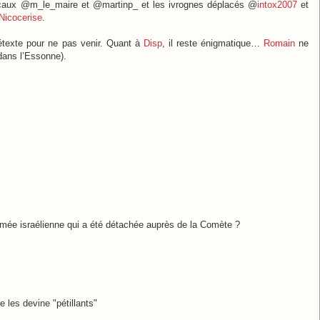
ocaux @m_le_maire et @martinp_ et les ivrognes déplacés @
intox2007
et
Nicocerise
.
texte pour ne pas venir. Quant à
Disp
, il reste énigmatique…
Romain
ne
 dans l’Essonne).
rmée israélienne qui a été détachée auprès de la Comète ?
 les devine "pétillants"