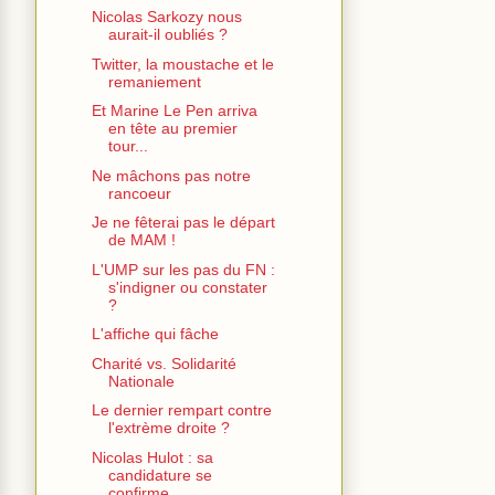
Nicolas Sarkozy nous
aurait-il oubliés ?
Twitter, la moustache et le
remaniement
Et Marine Le Pen arriva
en tête au premier
tour...
Ne mâchons pas notre
rancoeur
Je ne fêterai pas le départ
de MAM !
L'UMP sur les pas du FN :
s'indigner ou constater
?
L'affiche qui fâche
Charité vs. Solidarité
Nationale
Le dernier rempart contre
l'extrème droite ?
Nicolas Hulot : sa
candidature se
confirme