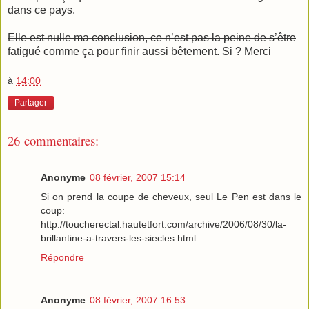
dans ce pays.
Elle est nulle ma conclusion, ce n’est pas la peine de s’être
fatigué comme ça pour finir aussi bêtement. Si ? Merci
à
14:00
Partager
26 commentaires:
Anonyme
08 février, 2007 15:14
Si on prend la coupe de cheveux, seul Le Pen est dans le
coup:
http://toucherectal.hautetfort.com/archive/2006/08/30/la-
brillantine-a-travers-les-siecles.html
Répondre
Anonyme
08 février, 2007 16:53