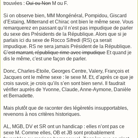
trouvées :
Oui ou Non
M ou F.
Si on observe bien, MM Mongénéral, Pompidou, Giscard
d’Estaing, Mitterrand et Chirac ont bien le même sexe. Vous
remarquerez en passant qu’il n’est pas impudique de parler
du sexe des Présidents de la République. Alors que si je
parlais ici du sexe de Rocco Sifredi (RS) ça serait
impudique. RS ne sera jamais Président de la République.
C’est marrant, république rime avec impudique
Et quand je
dis le même, c'est une façon de parler.
Donc, Charles-Etoile, Georges Centre, Valery, François et
Jacques ont le même sexe : le sexe M. Et, d’après ce que je
crois savoir, je crois qu’ils s’en sont bien servi. Il faudrait
vérifier auprès de Yvonne, Claude, Anne-Aymone, Danièle
et Bernadette.
Mais plutôt que de raconter des légèretés insupportables,
revenons à nos critères historiques.
AL, MGB, DV et SR ont un handicap : elles n’ont pas ce
sexe M. Comme elles, OB et JB sont probablement