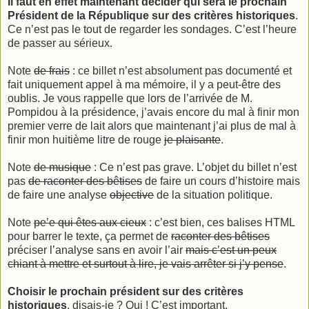
Il faut en effet maintenant décider qui sera le prochain
Président de la République sur des critères historiques
.
Ce n’est pas le tout de regarder les sondages. C’est l’heure
de passer au sérieux.
Note
de frais
: ce billet n’est absolument pas documenté et
fait uniquement appel à ma mémoire, il y a peut-être des
oublis. Je vous rappelle que lors de l’arrivée de M.
Pompidou à la présidence, j’avais encore du mal à finir mon
premier verre de lait alors que maintenant j’ai plus de mal à
finir mon huitième litre de rouge
je plaisante
.
Note
de musique
: Ce n’est pas grave. L’objet du billet n’est
pas
de raconter des bêtises
de faire un cours d’histoire mais
de faire une analyse
objective
de la situation politique.
Note
pe’e qui êtes aux cieux
: c’est bien, ces balises HTML
pour barrer le texte, ça permet de
raconter des bêtises
préciser l’analyse sans en avoir l’air
mais c’est un peux
chiant à mettre et surtout à lire, je vais arrêter si j’y pense
.
Choisir le prochain président sur des critères
historiques
, disais-je ? Oui ! C’est important.