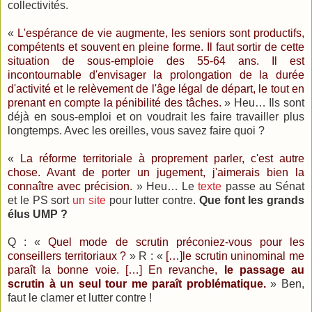
collectivités.
«
L'espérance de vie augmente, les seniors sont productifs,
compétents et souvent en pleine forme. Il faut sortir de cette
situation de sous-emploie des 55-64 ans. Il est
incontournable d'envisager la prolongation de la durée
d'activité et le relèvement de l'âge légal de départ, le tout en
prenant en compte la pénibilité des tâches.
» Heu… Ils sont
déjà en sous-emploi et on voudrait les faire travailler plus
longtemps. Avec les oreilles, vous savez faire quoi ?
«
La réforme territoriale à proprement parler, c'est autre
chose. Avant de porter un jugement, j'aimerais bien la
connaître avec précision.
» Heu… Le
texte
passe au Sénat
et le PS sort
un site
pour lutter contre.
Que font les grands
élus UMP ?
Q : «
Quel mode de scrutin préconiez-vous pour les
conseillers territoriaux ?
» R : «
[…]le scrutin uninominal me
paraît la bonne voie. […] En revanche,
le passage au
scrutin à un seul tour me paraît problématique.
» Ben,
faut le clamer et lutter contre !