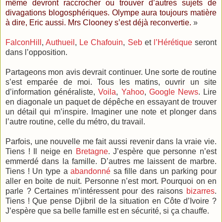
même
devront raccrocher ou trouver d’autres sujets de
divagations blogosphériques.
Olympe
aura toujours matière
à dire,
Eric
aussi.
Mrs Clooney
s’est déjà reconvertie.
»
FalconHill
,
Authueil
,
Le Chafouin
,
Seb
et
l’Hérétique
seront
dans l’opposition.
Partageons mon avis devrait continuer. Une sorte de routine
s’est emparée de moi. Tous les matins, ouvrir un site
d’information généraliste,
Voila
,
Yahoo
,
Google News
. Lire
en diagonale un paquet de dépêche en essayant de trouver
un détail qui m’inspire. Imaginer une note et plonger dans
l’autre routine, celle du métro, du travail.
Parfois, une nouvelle me fait aussi revenir dans la vraie vie.
Tiens ! Il neige en
Bretagne
. J’espère que personne n’est
emmerdé dans la famille. D’autres me laissent de marbre.
Tiens ! Un type a
abandonné
sa fille dans un parking pour
aller en boite de nuit. Personne n’est mort. Pourquoi on en
parle ? Certaines m’intéressent pour des raisons
bizarres
.
Tiens ! Que pense Djibril de la situation en Côte d’Ivoire ?
J’espère que sa belle famille est en sécurité, si ça chauffe.