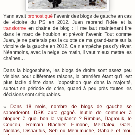
Yann avait
pronostiqué
l’avenir des blogs de gauche an cas
de victoire du PS en 2012. Juan reprend l’idée et la
transforme
en chaîne de blog : il me faut maintenant lire
dans le marc de houblon et prévoir l’avenir. Tout comme
Juan, je ne parierais pas la culotte de ma grand-tante sur la
victoire de la gauche en 2012. Ca n’empêche pas d’y rêver.
Néanmoins, avec la neige, ce matin, il vaut mieux mettre les
chaînes…
Dans la blogosphère, les blogs de droite sont assez peu
visibles pour différentes raisons, la première étant qu’il est
plus facile d’être dans l’opposition que dans la majorité,
surtout en période de crise, quand à peu près toutes les
décisions sont critiquables.
«
Dans 18 mois, nombre de blogs de gauche se
saborderont. DSK aura gagné. Inutile de continuer à
bloguer, à quoi bon la vigilance ?
Rimbus
,
Dagrouik
,
le
Coucou
,
Romain Blachier
,
Elmone
,
Melclalex
,
Gaël
,
Nicolas
,
Disparitus
,
Seb
ou
Menilmuche
,
Gabale
et
moi-