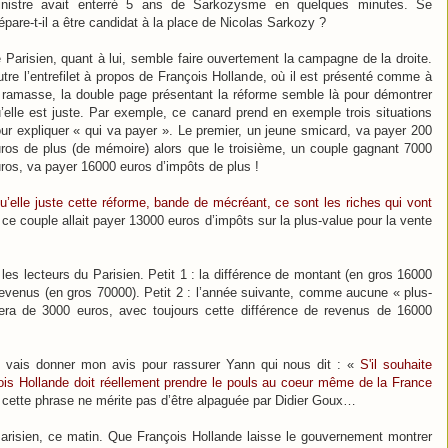
inistre avait enterré 5 ans de Sarkozysme en quelques minutes. Se
épare-t-il a être candidat à la place de Nicolas Sarkozy ?
 Parisien, quant à lui, semble faire ouvertement la campagne de la droite.
tre l’entrefilet à propos de François Hollande, où il est présenté comme à
 ramasse, la double page présentant la réforme semble là pour démontrer
’elle est juste. Par exemple, ce canard prend en exemple trois situations
ur expliquer « qui va payer ». Le premier, un jeune smicard, va payer 200
ros de plus (de mémoire) alors que le troisième, un couple gagnant 7000
ros, va payer 16000 euros d’impôts de plus !
u’elle juste cette réforme, bande de mécréant, ce sont les riches qui vont
ce couple allait payer 13000 euros d’impôts sur la plus-value pour la vente
r les lecteurs du Parisien. Petit 1 : la différence de montant (en gros 16000
 revenus (en gros 70000). Petit 2 : l’année suivante, comme aucune « plus-
sera de 3000 euros, avec toujours cette différence de revenus de 16000
je vais donner mon avis pour rassurer Yann qui nous dit : «
S'il souhaite
ois Hollande doit réellement prendre le pouls au coeur même de la France
 cette phrase ne mérite pas d’être alpaguée par Didier Goux…
arisien, ce matin. Que François Hollande laisse le gouvernement montrer