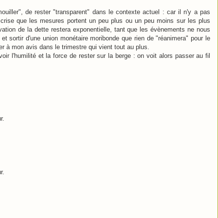
iller", de rester "transparent" dans le contexte actuel : car il n'y a pas
tte crise que les mesures portent un peu plus ou un peu moins sur les plus
vation de la dette restera exponentielle, tant que les évènements ne nous
 et sortir d'une union monétaire moribonde que rien de "réanimera" pour le
 à mon avis dans le trimestre qui vient tout au plus.
voir l'humilité et la force de rester sur la berge : on voit alors passer au fil
r.
r.