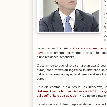
M
pr
Le
Ou
la
qu
po
eu
eu
Le journal semble crier «
alors, vous voyez bien q
payer !
» en omettant de mettre en gras le fait que 
d’une résidence secondaire.
C’est n’importe quoi et je vais faire un aparté pou
euros) est à mettre au regard de la différence de
value » ne sera à payer, la différence d’impôt 
euros…
Cela dit, comme je n’ai pas vu les interviews, 
réellement battre Nicolas Sarkozy en 2012, Franç
qui souffre dans son quotidien.
» Je ne sais pas si
La réforme prend deux pages et demie, dans le P