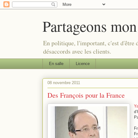
Partageons mon
En politique, l'important, c'est d'être
désaccords avec les clients.
En salle
Licence
08 novembre 2011
Des François pour la France
Y
d’
Pa
F
F