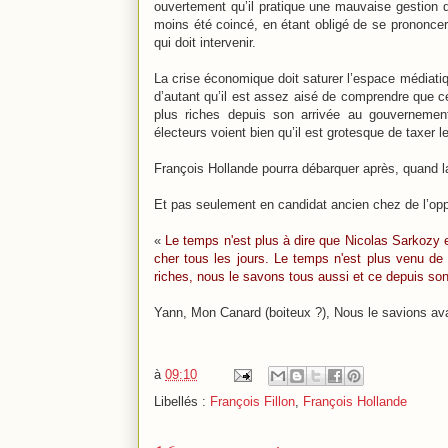
ouvertement qu’il pratique une mauvaise gestion de
moins été coincé, en étant obligé de se prononcer.
qui doit intervenir.
La crise économique doit saturer l’espace médiatiqu
d’autant qu’il est assez aisé de comprendre que ce
plus riches depuis son arrivée au gouvernemen
électeurs voient bien qu’il est grotesque de taxer
François Hollande pourra débarquer après, quand l
Et pas seulement en candidat ancien chez de l’opp
«
Le temps n'est plus à dire que Nicolas Sarkozy 
cher tous les jours. Le temps n'est plus venu de
riches, nous le savons tous aussi et ce depuis son
Yann, Mon Canard (boiteux ?), Nous le savions ava
à
09:10
Libellés :
François Fillon
,
François Hollande