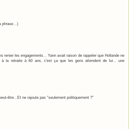
 la phrase…)
ans renier les engagements... Yann avait raison de rappeler que Hollande ne
t à la retraite à 60 ans, c'est ça que les gens attendent de lui... une
peut-être...Et ne rajoute pas "seulement politiquement ?"