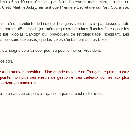
puis 5 ou 10 ans. Ce n’est pas à lui d’intervenir maintenant, il a plus ou
 C’est Martine Aubry, en tant que Première Secrétaire du Parti Socialiste,
e : c’est la volonté de la droite. Les gens vont en avoir par-dessus la tête
 sont les 65 milliards (de mémoire) d’exonérations fiscales faites pour les
t par Nicolas Sarkozy qui provoquent ce rétropédalage incessant. Les
 les boissons gazeuses, que les taxes s’entassent sur les taxes, …
a campagne sera lancée, pour se positionner en Président.
osition.
est un mauvais président. Une grande majorité de Français le paient assez
 pointer non plus ses erreurs de gestion et ses cadeaux donnés aux plus
 arrivée au pouvoir.
»
nt son arrivée au pouvoir, ça ne l’a pas empêché d’être élu…