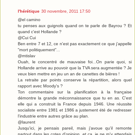
l'hérétique
30 novembre, 2011 17:50
@el camino
tu penses aux guignols quand on te parle de Bayrou ? Et
quand c'est Hollande ?
@Cui Cui
Ben entre 7 et 12, ce n'est pas exactement ce que j'appelle
"mort politiquement"...
@mtislav
Ouah, le concentré de mauvaise foi...On parie quoi, si
Hollande arrive au pouvoir que la TVA sera augmentée ? Je
veux bien mettre en jeu un an de canettes de bières !
La retraite par points conserve la répartition, alors quel
rapport avec Moody's ?
Ton commentaire sur la planification à la française
démontre la grande méconnaissance que tu en as. C'est
elle qui a construit la France depuis 1946. Une réussite
socialiste entre 1981 et 1986 a justement été de redresser
l'industrie entre autres grâce au plan.
@laurent
Jusqu'ici, je pensais pareil, mais j'avoue qu'il remonte
partout dans les cotes d'opinion, et ça, je ne m'y attendais