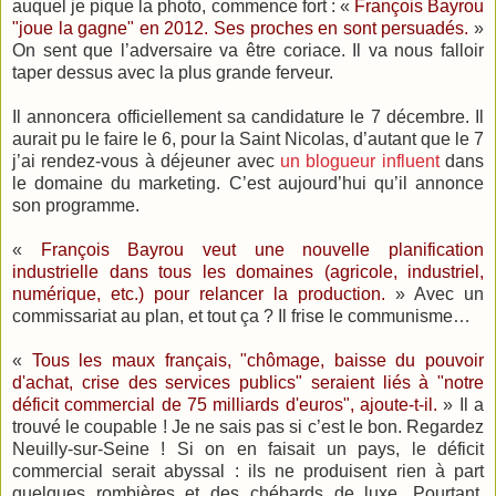
auquel je pique la photo, commence fort : «
François Bayrou
"joue la gagne" en 2012. Ses proches en sont persuadés.
»
On sent que l’adversaire va être coriace. Il va nous falloir
taper dessus avec la plus grande ferveur.
Il annoncera officiellement sa candidature le 7 décembre. Il
aurait pu le faire le 6, pour la Saint Nicolas, d’autant que le 7
j’ai rendez-vous à déjeuner avec
un blogueur influent
dans
le domaine du marketing. C’est aujourd’hui qu’il annonce
son programme.
«
François Bayrou veut une nouvelle planification
industrielle dans tous les domaines (agricole, industriel,
numérique, etc.) pour relancer la production.
» Avec un
commissariat au plan, et tout ça ? Il frise le communisme…
«
Tous les maux français, "chômage, baisse du pouvoir
d'achat, crise des services publics" seraient liés à "notre
déficit commercial de 75 milliards d'euros", ajoute-t-il.
» Il a
trouvé le coupable ! Je ne sais pas si c’est le bon. Regardez
Neuilly-sur-Seine ! Si on en faisait un pays, le déficit
commercial serait abyssal : ils ne produisent rien à part
quelques rombières et des chébards de luxe. Pourtant,