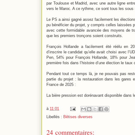
par Toulouse et Madrid, avec une autre ligne entre
vers le Maroc. A ce rythme, ce sont tous les sous 
Le PS a ainsi gagné assez facilement les élections 
pu bénéficier du projet, y compris celles laissées 
avec cette formidable avancée des moyens de tra
que les premiers tronçons soient construits.
François Hollande a facilement été réélu en 201
d’inscrire le candidat qu’elle avait choisi avec l’
Pen, 54% pour François Hollande, 18% pour Jean
première fois dans l’histoire d’une élection le taux 
Pendant tout ce temps là, je ne pouvais pas reste
partie du projet : la restauration dans les gares 
France de 2025 :
La bière pression est dorénavant disponible dans le
à
11:01
Libellés :
Bêtises diverses
24 commentaires: