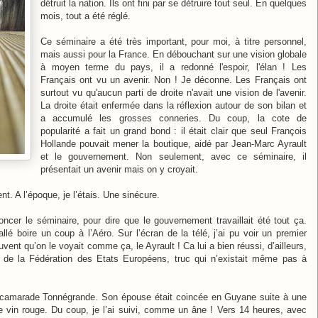
détruit la nation. Ils ont fini par se détruire tout seul. En quelques
mois, tout a été réglé.
Ce séminaire a été très important, pour moi, à titre personnel,
mais aussi pour la France. En débouchant sur une vision globale
à moyen terme du pays, il a redonné l'espoir, l'élan ! Les
Français ont vu un avenir. Non ! Je déconne. Les Français ont
surtout vu qu'aucun parti de droite n'avait une vision de l'avenir.
La droite était enfermée dans la réflexion autour de son bilan et
a accumulé les grosses conneries. Du coup, la cote de
popularité a fait un grand bond : il était clair que seul François
Hollande pouvait mener la boutique, aidé par Jean-Marc Ayrault
et le gouvernement. Non seulement, avec ce séminaire, il
présentait un avenir mais on y croyait.
t. A l’époque, je l’étais. Une sinécure.
oncer le séminaire, pour dire que le gouvernement travaillait été tout ça.
llé boire un coup à l’Aéro. Sur l’écran de la télé, j’ai pu voir un premier
uvent qu’on le voyait comme ça, le Ayrault ! Ca lui a bien réussi, d’ailleurs,
t de la Fédération des Etats Européens, truc qui n’existait même pas à
 camarade Tonnégrande. Son épouse était coincée en Guyane suite à une
le vin rouge. Du coup, je l’ai suivi, comme un âne ! Vers 14 heures, avec