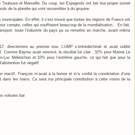
 Toulouse et Marseille. Du coup, les Espagnols ont fait leur propre tunnel
sols de la planète qui vont ressembler à du gruyère.
municipales. En effet, il s’est trouvé que toutes les régions de France ont
pour compte, celles qui souffraient beaucoup de la mondialisation… En fait,
nsport, toute l’industrie du pays pu se remettre en marche, avant même
7, directement au premier tour. L’UMP s’entredéchirait et avait oublié
UDI. Comme Bayrou avait renoncé, le résultat fut clair : 32% pour Marine Le
-Luc Mélenchon et 10% pour l’extrême gauche, ce qui fait que pour la
d’abstention fut négatif.
r inactif. François m’avait à la bonne et m’a confié la coordination d’une
et dans les trains. Ca sera ma principale contribution à cette vision de la
s voitures bar.