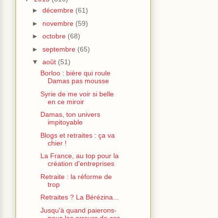
►
décembre
(61)
►
novembre
(59)
►
octobre
(68)
►
septembre
(65)
▼
août
(51)
Borloo : bière qui roule
Damas pas mousse
Syrie de me voir si belle
en ce miroir
Damas, ton univers
impitoyable
Blogs et retraites : ça va
chier !
La France, au top pour la
création d'entreprises
Retraite : la réforme de
trop
Retraites ? La Bérézina...
Jusqu'à quand paierons-
nous les erreurs de ces