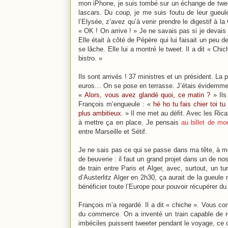
mon iPhone, je suis tombé sur un échange de tweet
lascars. Du coup, je me suis foutu de leur gueule. D
l’Elysée, z’avez qu’à venir prendre le digestif à 
« OK ! On arrive ! » Je ne savais pas si je devais 
Elle était à côté de Pépère qui lui faisait un peu d
se lâche. Elle lui a montré le tweet. Il a dit « Chi
bistro. »
Ils sont arrivés ! 37 ministres et un président. La
euros… On se pose en terrasse. J’étais évidemment 
«
Alors, vous avez glandé quoi, ce matin ?
» Ils 
François m’engueule : «
hé ho tu fais chier toi tu
plus ambitieux.
» Il me met au défit. Avec les Ricar
à mettre ça en place. Je pensais
au billet de mo
entre Marseille et Sétif.
Je ne sais pas ce qui se passe dans ma tête, à mo
de beuverie : il faut un grand projet dans un de no
de train entre Paris et Alger, avec, surtout, un t
d’Austerlitz Alger en 2h30, ça aurait de la gueule 
bénéficier toute l’Europe pour pouvoir récupérer d
François m’a regardé. Il a dit « chiche ». Vous co
du commerce. On a inventé un train capable de rou
imbéciles puissent tweeter pendant le voyage, ce 