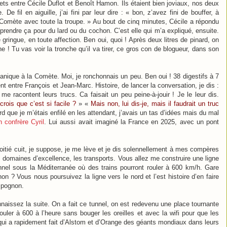
s entre Cécile Duflot et Benoît Hamon. Ils étaient bien joviaux, nos deux
e fil en aiguille, j’ai fini par leur dire : « bon, z’avez fini de bouffer, à
la Comète avec toute la troupe. » Au bout de cinq minutes, Cécile a répondu
prendre ça pour du lard ou du cochon. C’est elle qui m’a expliqué, ensuite.
e gringue, en toute affection. Ben oui, quoi ! Après deux litres de pinard, on
che ! Tu vas voir la tronche qu’il va tirer, ce gros con de blogueur, dans son
 panique à la Comète. Moi, je ronchonnais un peu. Ben oui ! 38 digestifs à 7
entre François et Jean-Marc. Histoire, de lancer la conversation, je dis :
me racontent leurs trucs. Ca faisait un peu peine-à-jouir ! Je le leur dis.
 crois que c’est si facile ?
» «
Mais non, lui dis-je, mais il faudrait un truc
d que je m’étais enfilé en les attendant, j’avais un tas d’idées mais du mal
n confrère Cyril
. Lui aussi avait imaginé la France en 2025, avec un pont
itié cuit, je suppose, je me lève et je dis solennellement à mes compères
s domaines d’excellence, les transports. Vous allez me construire une ligne
unnel sous la Méditerranée où des trains pourront rouler à
600 km/h
. Gare
non ? Vous nous poursuivez la ligne vers le nord et l’est histoire d’en faire
u pognon.
nnaissez la suite. On a fait ce tunnel, on est redevenu une place tournante
ler à 600 à l’heure sans bouger les oreilles et avec la wifi pour que les
qui a rapidement fait d’Alstom et d’Orange des géants mondiaux dans leurs