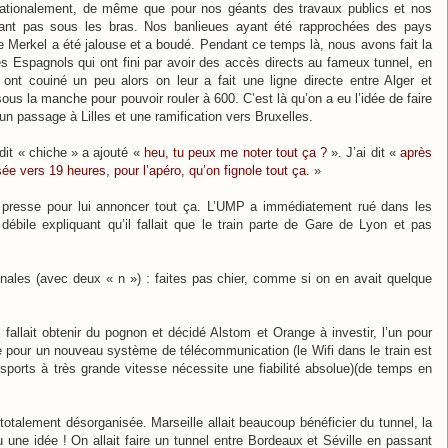
ationalement, de même que pour nos géants des travaux publics et nos
entant pas sous les bras. Nos banlieues ayant été rapprochées des pays
re Merkel a été jalouse et a boudé. Pendant ce temps là, nous avons fait la
les Espagnols qui ont fini par avoir des accès directs au fameux tunnel, en
 ont couiné un peu alors on leur a fait une ligne directe entre Alger et
sous la manche pour pouvoir rouler à 600. C’est là qu’on a eu l’idée de faire
un passage à Lilles et une ramification vers Bruxelles.
dit « chiche » a ajouté «
heu, tu peux me noter tout ça ?
». J’ai dit «
après
ée vers 19 heures, pour l’apéro, qu’on fignole tout ça.
»
a presse pour lui annoncer tout ça. L’UMP a immédiatement rué dans les
bile expliquant qu’il fallait que le train parte de Gare de Lyon et pas
 annales (avec deux « n ») : faites pas chier, comme si on en avait quelque
fallait obtenir du pognon et décidé Alstom et Orange à investir, l’un pour
re pour un nouveau système de télécommunication (le Wifi dans le train est
sports à très grande vitesse nécessite une fiabilité absolue)(de temps en
totalement désorganisée. Marseille allait beaucoup bénéficier du tunnel, la
u une idée ! On allait faire un tunnel entre Bordeaux et Séville en passant