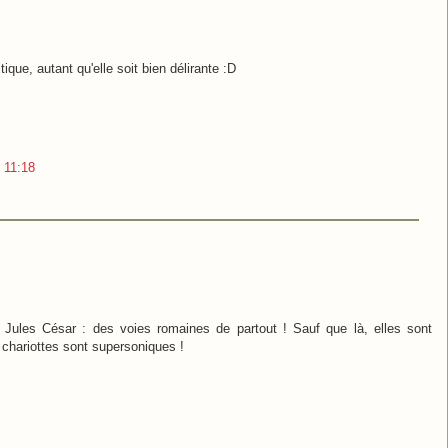
itique, autant qu'elle soit bien délirante :D
 11:18
on Jules César : des voies romaines de partout ! Sauf que là, elles sont
s chariottes sont supersoniques !