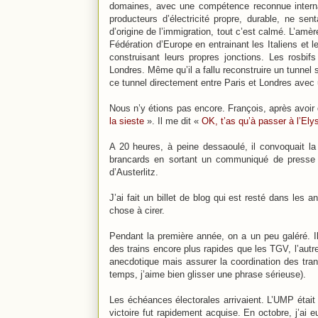
domaines, avec une compétence reconnue intern
producteurs d’électricité propre, durable, ne s
d’origine de l’immigration, tout c’est calmé. L’amè
Fédération d’Europe en entrainant les Italiens et 
construisant leurs propres jonctions. Les rosbifs
Londres. Même qu’il a fallu reconstruire un tunnel 
ce tunnel directement entre Paris et Londres avec 
Nous n’y étions pas encore. François, après avoir 
la sieste
». Il me dit «
OK, t’as qu’à passer à l’Elys
A 20 heures, à peine dessaoulé, il convoquait l
brancards en sortant un communiqué de presse dé
d’Austerlitz.
J’ai fait un billet de blog qui est resté dans les
chose à cirer.
Pendant la première année, on a un peu galéré. Il 
des trains encore plus rapides que les TGV, l’aut
anecdotique mais assurer la coordination des tran
temps, j’aime bien glisser une phrase sérieuse).
Les échéances électorales arrivaient. L’UMP était 
victoire fut rapidement acquise. En octobre, j’ai e