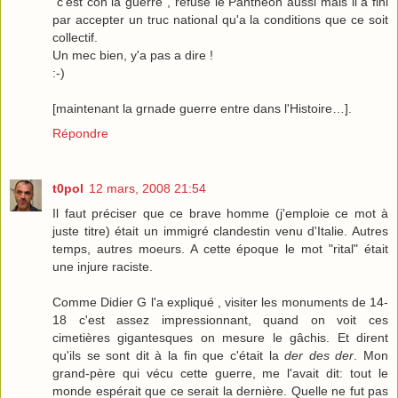
"c'est con la guerre", refusé le Panthéon aussi mais il a fini
par accepter un truc national qu'a la conditions que ce soit
collectif.
Un mec bien, y'a pas a dire !
:-)
[maintenant la grnade guerre entre dans l'Histoire…].
Répondre
t0pol
12 mars, 2008 21:54
Il faut préciser que ce brave homme (j'emploie ce mot à
juste titre) était un immigré clandestin venu d'Italie. Autres
temps, autres moeurs. A cette époque le mot "rital" était
une injure raciste.
Comme Didier G l'a expliqué , visiter les monuments de 14-
18 c'est assez impressionnant, quand on voit ces
cimetières gigantesques on mesure le gâchis. Et dirent
qu'ils se sont dit à la fin que c'était la
der des der
. Mon
grand-père qui vécu cette guerre, me l'avait dit: tout le
monde espérait que ce serait la dernière. Quelle ne fut pas