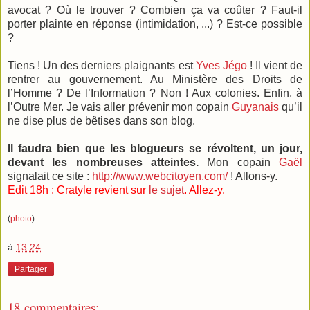
avocat ? Où le trouver ? Combien ça va coûter ? Faut-il
porter plainte en réponse (intimidation, ...) ? Est-ce possible
?
Tiens ! Un des derniers plaignants est
Yves Jégo
! Il vient de
rentrer au gouvernement. Au Ministère des Droits de
l’Homme ? De l’Information ? Non ! Aux colonies. Enfin, à
l’Outre Mer. Je vais aller prévenir mon copain
Guyanais
qu’il
ne dise plus de bêtises dans son blog.
Il faudra bien que les blogueurs se révoltent, un jour,
devant les nombreuses atteintes.
Mon copain
Gaël
signalait ce site :
http://www.webcitoyen.com/
! Allons-y.
Edit 18h : Cratyle revient sur
le sujet
. Allez-y.
(
photo
)
à
13:24
Partager
18 commentaires: