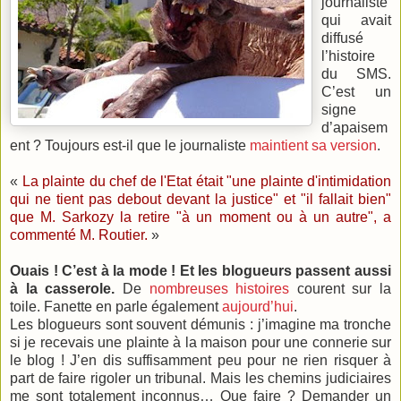
journaliste
qui avait
diffusé
l’histoire
du SMS.
C’est un
signe
d’apaisem
ent ? Toujours est-il que le journaliste
maintient sa version
.
«
La plainte du chef de l'Etat était "une plainte d'intimidation
qui ne tient pas debout devant la justice" et "il fallait bien"
que M. Sarkozy la retire "à un moment ou à un autre", a
commenté M. Routier.
»
Ouais ! C’est à la mode !
Et les blogueurs passent aussi
à la casserole.
De
nombreuses histoires
courent sur la
toile. Fanette en parle également
aujourd’hui
.
Les blogueurs sont souvent démunis : j’imagine ma tronche
si je recevais une plainte à la maison pour une connerie sur
le blog ! J’en dis suffisamment peu pour ne rien risquer à
part de faire rigoler un tribunal. Mais les chemins judiciaires
me sont totalement inconnus… Que faire ? Demander un