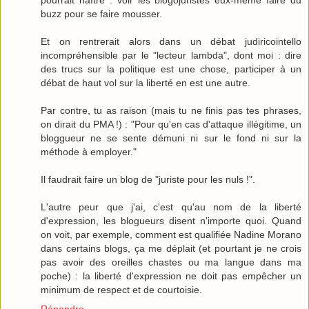
pourrait naître : voir les blogojuristes eux-même faire du
buzz pour se faire mousser.
Et on rentrerait alors dans un débat judiricointello
incompréhensible par le "lecteur lambda", dont moi : dire
des trucs sur la politique est une chose, participer à un
débat de haut vol sur la liberté en est une autre.
Par contre, tu as raison (mais tu ne finis pas tes phrases,
on dirait du PMA !) : "Pour qu'en cas d'attaque illégitime, un
bloggueur ne se sente démuni ni sur le fond ni sur la
méthode à employer."
Il faudrait faire un blog de "juriste pour les nuls !".
L'autre peur que j'ai, c'est qu'au nom de la liberté
d'expression, les blogueurs disent n'importe quoi. Quand
on voit, par exemple, comment est qualifiée Nadine Morano
dans certains blogs, ça me déplait (et pourtant je ne crois
pas avoir des oreilles chastes ou ma langue dans ma
poche) : la liberté d'expression ne doit pas empêcher un
minimum de respect et de courtoisie.