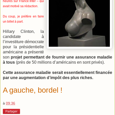
heures sur France Inter – qui
avait motivé sa rédaction.
Du coup, je préfère en faire
un billet à part.
Hillary Clinton, la
candidate à
l’investiture démocrate
pour la présidentielle
américaine a présenté
son
projet permettant de fournir une assurance maladie
à tous
(près de 50 millions d’américains en sont privés).
Cette assurance maladie serait essentiellement financée
par une augmentation d’impôt des plus riches.
A gauche, bordel !
à
09:36
Partager