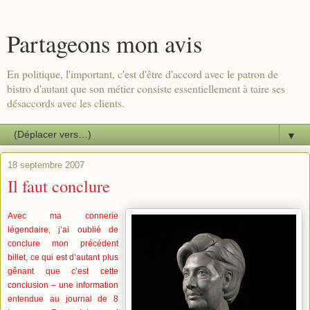
Partageons mon avis
En politique, l'important, c'est d'être d'accord avec le patron de
bistro d'autant que son métier consiste essentiellement à taire ses
désaccords avec les clients.
▼
18 septembre 2007
Il faut conclure
Avec ma connerie
légendaire, j’ai oublié de
conclure mon précédent
billet, ce qui est d’autant plus
gênant que c’est cette
conclusion – une information
entendue au journal de 8