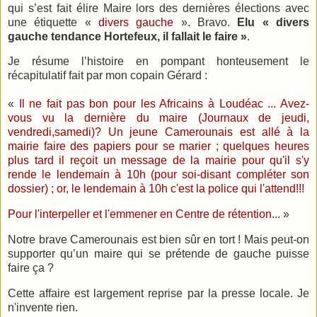
qui s’est fait élire Maire lors des dernières élections avec
une étiquette «
divers gauche
». Bravo.
Elu « divers
gauche tendance Hortefeux, il fallait le faire »
.
Je résume l’histoire en pompant honteusement le
récapitulatif fait par mon copain Gérard :
«
Il ne fait pas bon pour les Africains à Loudéac ... Avez-
vous vu la dernière du maire (Journaux de jeudi,
vendredi,samedi)? Un jeune Camerounais est allé à la
mairie faire des papiers pour se marier ; quelques heures
plus tard il reçoit un message de la mairie pour qu'il s'y
rende le lendemain à 10h (pour soi-disant compléter son
dossier) ; or, le lendemain à 10h c'est la police qui l'attend!!!
Pour l'interpeller et l'emmener en Centre de rétention...
»
Notre brave Camerounais est bien sûr en tort ! Mais peut-on
supporter qu’un maire qui se prétende de gauche puisse
faire ça ?
Cette affaire est largement reprise par la presse locale. Je
n'invente rien.