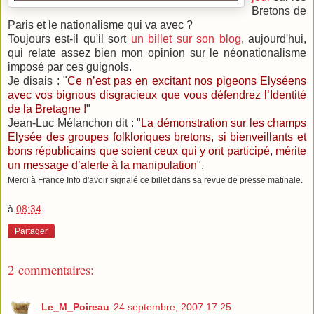
Bretons de
Paris et le nationalisme qui va avec ?
Toujours est-il qu'il sort
un billet sur son blog
, aujourd'hui,
qui relate assez bien mon opinion sur le néonationalisme
imposé par ces guignols.
Je disais : "
Ce n’est pas en excitant nos pigeons Elyséens
avec vos bignous disgracieux que vous défendrez l’Identité
de la Bretagne !
"
Jean-Luc Mélanchon dit : "
La démonstration sur les champs
Elysée des groupes folkloriques bretons, si bienveillants et
bons républicains que soient ceux qui y ont participé, mérite
un message d’alerte à la manipulation
".
Merci à France Info d'avoir signalé ce billet dans sa revue de presse matinale.
à
08:34
Partager
2 commentaires:
Le_M_Poireau
24 septembre, 2007 17:25