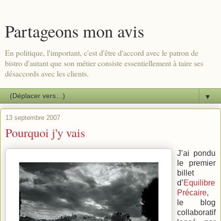
Partageons mon avis
En politique, l'important, c'est d'être d'accord avec le patron de
bistro d'autant que son métier consiste essentiellement à taire ses
désaccords avec les clients.
▼
13 septembre 2007
Pourquoi j'y vais
J’ai pondu
le premier
billet
d’
Equilibre
Précaire
,
le blog
collaboratif