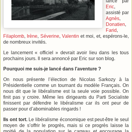
lancé par
Eric
,
assisté par
Agnès
,
Donatien
,
Farid
,
Filaplomb
,
Irène
,
Séverine
,
Valentin
et moi, et, espérons-le,
de nombreux invités.
Le lancement « officiel » devrait avoir lieu dans les tous
prochains jours. Il sera annoncé par Eric sur son blog.
Pourquoi me suis-je lancé dans l’aventure ?
On nous présente l’élection de Nicolas Sarkozy à
la
Présidentielle
comme un tournant du modèle Français. On
nous dit que le libéralisme est la seule voie possible. On
finit pas y croire. Même les dirigeants du Parti Socialiste
finissent par défendre le libéralisme car ils ont peur de
passer pour d’abominables ringards !
Ils ont tort.
Le libéralisme économique est peut-être le seul
moyen de s’offrir le progrès, mais si ce progrès laisse la
moitié de la population sur le carreau et encourage la