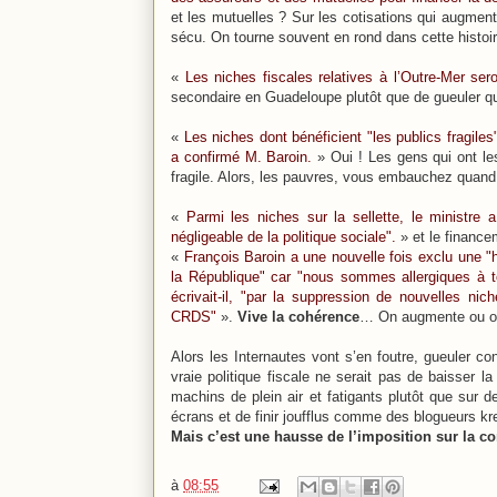
et les mutuelles ? Sur les cotisations qui augment
sécu. On tourne souvent en rond dans cette histoi
«
Les niches fiscales relatives à l’Outre-Mer ser
secondaire en Guadeloupe plutôt que de gueuler qu’
«
Les niches dont bénéficient "les publics fragiles
a confirmé M. Baroin.
» Oui ! Les gens qui ont le
fragile. Alors, les pauvres, vous embauchez quand 
«
Parmi les niches sur la sellette, le ministre a
négligeable de la politique sociale".
» et le financ
«
François Baroin a une nouvelle fois exclu une "
la République" car "nous sommes allergiques à t
écrivait-il, "par la suppression de nouvelles ni
CRDS"
».
Vive la cohérence
… On augmente ou on
Alors les Internautes vont s’en foutre, gueuler c
vraie politique fiscale ne serait pas de baisser l
machins de plein air et fatigants plutôt que sur
écrans et de finir joufflus comme des blogueurs kr
Mais c’est une hausse de l’imposition sur la c
à
08:55