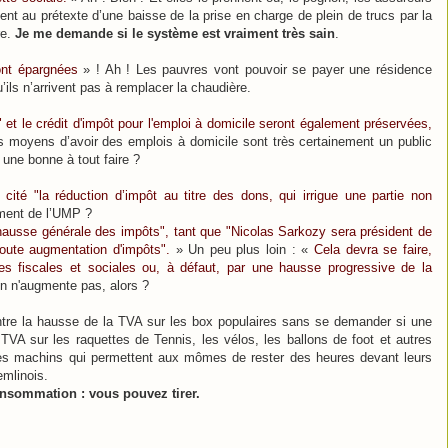
ent au prétexte d’une baisse de la prise en charge de plein de trucs par la
re.
Je me demande si le système est vraiment très sain
.
ont épargnées
» ! Ah ! Les pauvres vont pouvoir se payer une résidence
ils n’arrivent pas à remplacer la chaudière.
" et le crédit d'impôt pour l'emploi à domicile seront également préservées,
s moyens d’avoir des emplois à domicile sont très certainement un public
une bonne à tout faire ?
 cité "la réduction d’impôt au titre des dons, qui irrigue une partie non
ement de l’UMP ?
hausse générale des impôts", tant que "Nicolas Sarkozy sera président de
oute augmentation d'impôts".
» Un peu plus loin : «
Cela devra se faire,
ches fiscales et sociales ou, à défaut, par une hausse progressive de la
 n'augmente pas, alors ?
ontre la hausse de la TVA sur les box populaires sans se demander si une
a TVA sur les raquettes de Tennis, les vélos, les ballons de foot et autres
 des machins qui permettent aux mômes de rester des heures devant leurs
emlinois.
onsommation : vous pouvez tirer.