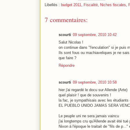
Libellés :
budget 2011
,
Fiscalité
,
Niches fiscales
,
7 commentaires:
scourti
09 septembre, 2010 10:42
Salut Nicolas !
on continue dans "l'enculation" si je puis 
Ils sont fous ou machiaveliques je ne sais
que faire ?
Répondre
scourti
09 septembre, 2010 10:58
hier j'ai regardé le docu sur Allende (Arte)
quel plaisir ! que de souvenirs !
la fac, je sympathisais avec les étudiant
EL PUEBLO UNIDO JAMAS SERA VENC
Le peuple uni ne sera jamais vaincu
j'ai longtemps cru qu'Allende avait été tué
Nixon à l'époque le traitait de "fils de p..."