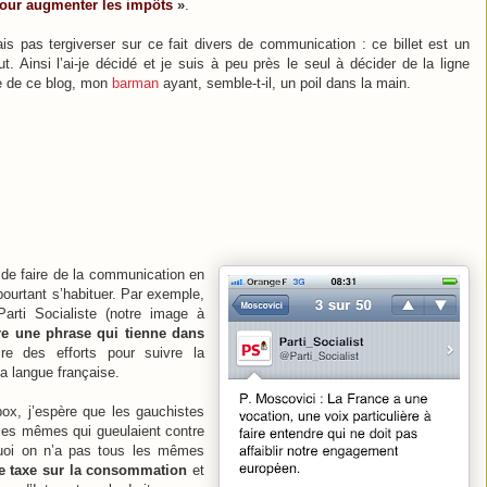
pour augmenter les impôts
»
.
is pas tergiverser sur ce fait divers de communication : ce billet est un
out. Ainsi l’ai-je décidé et je suis à peu près le seul à décider de la ligne
le de ce blog, mon
barman
ayant, semble-t-il, un poil dans la main.
le de faire de la communication en
ourtant s’habituer. Par exemple,
Parti Socialiste (notre image à
ire une phrase qui tienne dans
re des efforts pour suivre la
 langue française.
box, j’espère que les gauchistes
les mêmes qui gueulaient contre
uoi on n’a pas tous les mêmes
e taxe sur la consommation
et