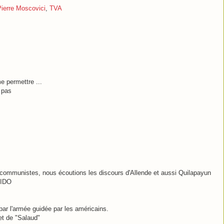
Pierre Moscovici
,
TVA
me permettre ...
 pas
s communistes, nous écoutions les discours d'Allende et aussi Quilapayun
IDO
 par l'armée guidée par les américains.
 et de "Salaud"