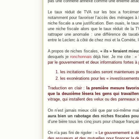
pas une connerie annexe comme une énième attaque
Le taux réduit de TVA sur les box a forcément 
notamment pour favoriser l’accès des ménages à I
niche fiscale a une justification. Ben ouais, le tau
une niche fiscale alors que le taux réduit de la T
rattraper une anomalie : une différence de taxati
entre le Leclerc à côté de chez moi et la Comète, le
A propos de niches fiscales,
« ils » feraient mie
desquels je
ronchonnais
déjà hier. Je me cite : «
par le gouvernement et deux informations fortes à
les incitations fiscales seront maintenues
les exonérations pour les « investissements
Traduction en clair :
la première mesure favoris
que la deuxième lèsera les gens qui travaille
vitrage, qui installent des velux ou des panneaux 
On n’est jamais mieux cité que par soi-même ma
aura bien un rabotage des niches fiscales pou
d’une bière tous les cinq jours pour chaque français
On n’a pas fini de rigoler : «
Le gouvernement a déj
des assureurs et des mutuelles pour financer la de