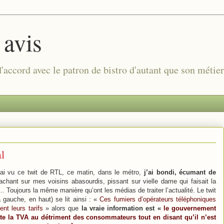
 avis
 d'accord avec le patron de bistro d'autant que son métie
al
’ai vu ce twit de RTL, ce matin, dans le métro,
j’ai bondi, écumant de
rachant sur mes voisins abasourdis, pissant sur vielle dame qui faisait la
Toujours la même manière qu’ont les médias de traiter l’actualité. Le twit
 gauche, en haut) se lit ainsi : «
Ces fumiers d’opérateurs téléphoniques
nt leurs tarifs
» alors que
la vraie information est «
le gouvernement
e la TVA au détriment des consommateurs tout en disant qu’il n’est