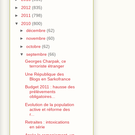
►
2012
(835)
►
2011
(798)
▼
2010
(800)
►
décembre
(62)
►
novembre
(60)
►
octobre
(62)
▼
septembre
(66)
Georges Charpak, ce
terroriste étranger
Une République des
Blogs en Sarkofrance
Budget 2011 : hausse des
prélèvements
obligatoires...
Evolution de la population
active et réforme des
r...
Retraites : intoxications
en série
Après le remaniement, un