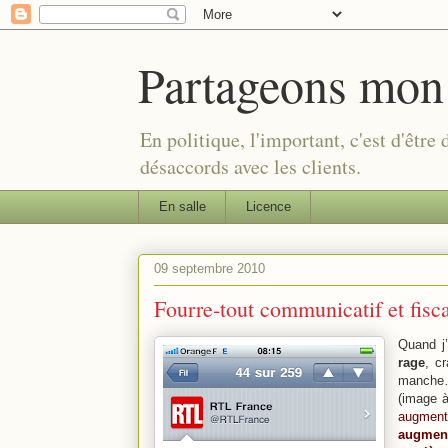
Partageons mon
En politique, l'important, c'est d'être
désaccords avec les clients.
En salle
Licence
09 septembre 2010
Fourre-tout communicatif et fisc
Quand j
rage
, c
manche… 
(image à
augmente
augment