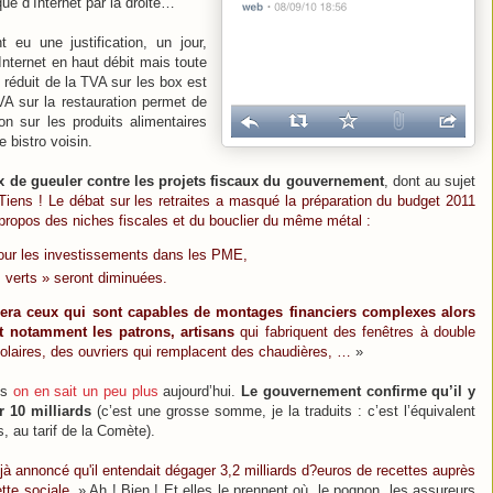
 d’Internet par la droite…
eu une justification, un jour,
nternet en haut débit mais toute
x réduit de la TVA sur les box est
VA sur la restauration permet de
on sur les produits alimentaires
 bistro voisin.
ux de gueuler contre les projets fiscaux du gouvernement
, dont au sujet
Tiens ! Le débat sur les retraites a masqué la préparation du budget 2011
 propos des niches fiscales et du bouclier du même métal :
 pour les investissements dans les PME,
 verts » seront diminuées.
era ceux qui sont capables de montages financiers complexes alors
nt notamment les patrons, artisans
qui fabriquent des fenêtres à double
solaires, des ouvriers qui remplacent des chaudières, …
»
is
on en sait un peu plus
aujourd’hui.
Le gouvernement confirme qu’il y
r 10 milliards
(c’est une grosse somme, je la traduits : c’est l’équivalent
, au tarif de la Comète).
à annoncé qu'il entendait dégager 3,2 milliards d?euros de recettes auprès
tte sociale.
» Ah ! Bien ! Et elles le prennent où, le pognon, les assureurs