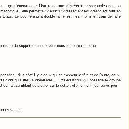
aussi ça m'énerve cette histoire de taux d'intérêt irremboursables dont on
t magnifique : elle permettait d'enrichir grassement les créanciers tout en
s États. Le boomerang à double lame est néanmoins en train de faire
uillemets) de supprimer une loi pour nous remettre en forme.
-pensées : d'un côté il y a ceux qui se cassent la tête et de l'autre, ceux,
 n'ont qu'à tirer la chevillette ... Ex.Berlusconi qui possède le groupe
t qui fait semblant de pleurer sur la dette : elle l'enrichit jour après jour !
elques vérités.