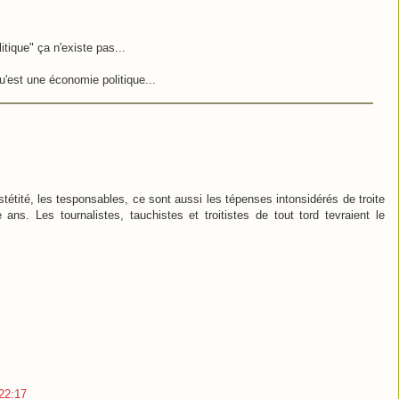
itique" ça n'existe pas...
'est une économie politique...
austétité, les tesponsables, ce sont aussi les tépenses intonsidérés de troite
ns. Les tournalistes, tauchistes et troitistes de tout tord tevraient le
 22:17