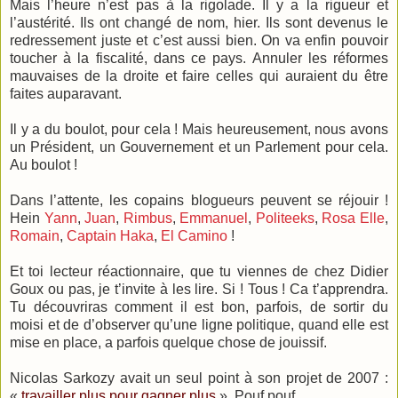
Mais l’heure n’est pas à la rigolade. Il y a la rigueur et
l’austérité. Ils ont changé de nom, hier. Ils sont devenus le
redressement juste et c’est aussi bien. On va enfin pouvoir
toucher à la fiscalité, dans ce pays. Annuler les réformes
mauvaises de la droite et faire celles qui auraient du être
faites auparavant.
Il y a du boulot, pour cela ! Mais heureusement, nous avons
un Président, un Gouvernement et un Parlement pour cela.
Au boulot !
Dans l’attente, les copains blogueurs peuvent se réjouir !
Hein
Yann
,
Juan
,
Rimbus
,
Emmanuel
,
Politeeks
,
Rosa Elle
,
Romain
,
Captain Haka
,
El Camino
!
Et toi lecteur réactionnaire, que tu viennes de chez Didier
Goux ou pas, je t’invite à les lire. Si ! Tous ! Ca t’apprendra.
Tu découvriras comment il est bon, parfois, de sortir du
moisi et de d’observer qu’une ligne politique, quand elle est
mise en place, a parfois quelque chose de jouissif.
Nicolas Sarkozy avait un seul point à son projet de 2007 :
«
travailler plus pour gagner plus
». Pouf pouf.