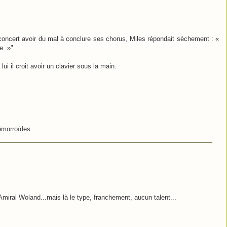
 concert avoir du mal à conclure ses chorus, Miles répondait sèchement : «
e. »"
i il croit avoir un clavier sous la main.
émorroïdes.
 l'Amiral Woland...mais là le type, franchement, aucun talent...