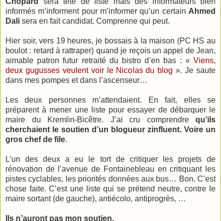
Chopard
sera tête de liste mais des informateurs bien
informés m’informent pour m’informer qu’un certain
Ahmed
Dali
sera en fait candidat. Comprenne qui peut.
Hier soir, vers 19 heures, je bossais à la maison (PC HS au
boulot : retard à rattraper) quand je reçois un appel de Jean,
aimable patron futur retraité du bistro d’en bas : «
Viens,
deux gugusses veulent voir le Nicolas du blog
». Je saute
dans mes pompes et dans l’ascenseur…
Les deux personnes m’attendaient. En fait, elles se
préparent à mener une liste pour essayer de débarquer le
maire du Kremlin-Bicêtre. J’ai cru comprendre
qu’ils
cherchaient le soutien d’un blogueur zinfluent. Voire un
gros chef de file
.
L’un des deux a eu le tort de critiquer les projets de
rénovation de l’avenue de Fontainebleau en critiquant les
pistes cyclables, les priorités données aux bus… Bon. C’est
chose faite. C’est une liste qui se prétend neutre, contre le
maire sortant (de gauche), antiécolo, antiprogrès, …
Ils n’auront pas mon soutien.