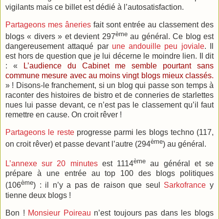
vigilants mais ce billet est dédié à l’autosatisfaction.
Partageons mes âneries
fait sont entrée au classement des
ème
blogs « divers » et devient 297
au général. Ce blog est
dangereusement attaqué par
une andouille peu joviale
. Il
est hors de question que je lui décerne le moindre lien. Il dit
: «
L’audience du Cabinet me semble pourtant sans
commune mesure avec au moins vingt blogs mieux classés.
» ! Disons-le franchement, si un blog qui passe son temps à
raconter des histoires de bistro et de conneries de starlettes
nues lui passe devant, ce n’est pas le classement qu’il faut
remettre en cause. On croit rêver !
Partageons le reste
progresse parmi les blogs techno (117,
ème
on croit rêver) et passe devant l’autre (294
) au général.
ème
L’annexe sur 20 minutes
est 1114
au général et se
prépare à une entrée au top 100 des blogs politiques
ème
(106
) : il n’y a pas de raison que seul
Sarkofrance
y
tienne deux blogs !
Bon !
Monsieur Poireau
n’est toujours pas dans les blogs