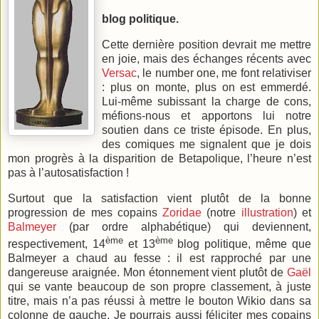
blog politique.
Cette dernière position devrait me mettre
en joie, mais des échanges récents avec
Versac
, le number one, me font relativiser
: plus on monte, plus on est emmerdé.
Lui-même subissant la charge de cons,
méfions-nous et apportons lui notre
soutien dans ce triste épisode. En plus,
des comiques me signalent que je dois
mon progrès à la disparition de Betapolique, l’heure n’est
pas à l’autosatisfaction !
Surtout que la satisfaction vient plutôt de la bonne
progression de mes copains
Zoridae
(notre
illustration
) et
Balmeyer
(par ordre alphabétique) qui deviennent,
ème
ème
respectivement, 14
et 13
blog politique, même que
Balmeyer a chaud au fesse : il est rapproché par une
dangereuse araignée. Mon étonnement vient plutôt de
Gaël
qui se vante beaucoup de son propre classement, à juste
titre, mais n’a pas réussi à mettre le bouton Wikio dans sa
colonne de gauche. Je pourrais aussi féliciter mes copains