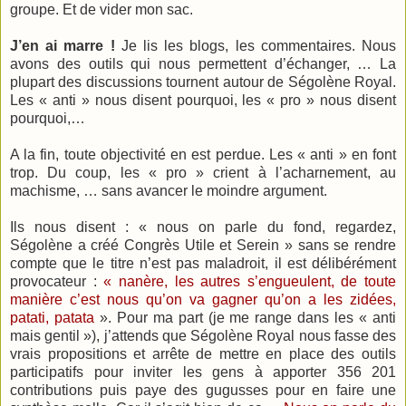
groupe. Et de vider mon sac.
J’en ai marre !
Je lis les blogs, les commentaires. Nous
avons des outils qui nous permettent d’échanger, … La
plupart des discussions tournent autour de Ségolène Royal.
Les « anti » nous disent pourquoi, les « pro » nous disent
pourquoi,…
A la fin, toute objectivité en est perdue. Les « anti » en font
trop. Du coup, les « pro » crient à l’acharnement, au
machisme, … sans avancer le moindre argument.
Ils nous disent : « nous on parle du fond, regardez,
Ségolène a créé Congrès Utile et Serein » sans se rendre
compte que le titre n’est pas maladroit, il est délibérément
provocateur :
« nanère, les autres s’engueulent, de toute
manière c’est nous qu’on va gagner qu’on a les zidées,
patati, patata
». Pour ma part (je me range dans les « anti
mais gentil »), j’attends que Ségolène Royal nous fasse des
vrais propositions et arrête de mettre en place des outils
participatifs pour inviter les gens à apporter 356 201
contributions puis paye des gugusses pour en faire une