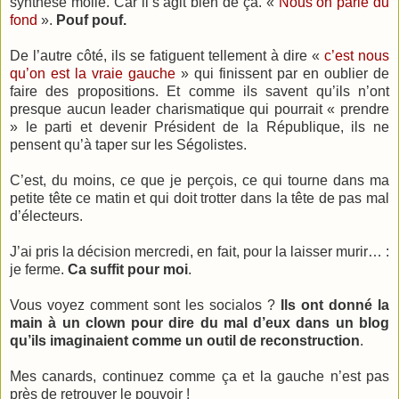
synthèse molle. Car il s’agit bien de ça. «
Nous on parle du
fond
».
Pouf pouf.
De l’autre côté, ils se fatiguent tellement à dire «
c’est nous
qu’on est la vraie gauche
» qui finissent par en oublier de
faire des propositions. Et comme ils savent qu’ils n’ont
presque aucun leader charismatique qui pourrait « prendre
» le parti et devenir Président de la République, ils ne
pensent qu’à taper sur les Ségolistes.
C’est, du moins, ce que je perçois, ce qui tourne dans ma
petite tête ce matin et qui doit trotter dans la tête de pas mal
d’électeurs.
J’ai pris la décision mercredi, en fait, pour la laisser murir… :
je ferme.
Ca suffit pour moi
.
Vous voyez comment sont les socialos ?
Ils ont donné la
main à un clown pour dire du mal d’eux dans un blog
qu’ils imaginaient comme un outil de reconstruction
.
Mes canards, continuez comme ça et la gauche n’est pas
près de retrouver le pouvoir !