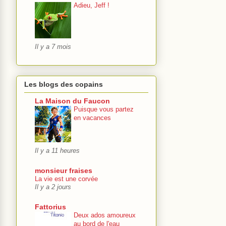
Adieu, Jeff !
Il y a 7 mois
Les blogs des copains
La Maison du Faucon
Puisque vous partez
en vacances
Il y a 11 heures
monsieur fraises
La vie est une corvée
Il y a 2 jours
Fattorius
Deux ados amoureux
au bord de l'eau