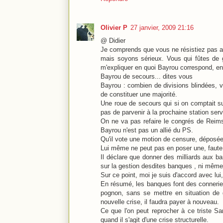
Olivier P
27 janvier, 2009 21:16
@ Didier
Je comprends que vous ne résistiez pas au
mais soyons sérieux. Vous qui fûtes de 
m'expliquer en quoi Bayrou correspond, en
Bayrou de secours... dites vous
Bayrou : combien de divisions blindées, v
de constituer une majorité.
Une roue de secours qui si on comptait su
pas de parvenir à la prochaine station serv
On ne va pas refaire le congrés de Reims
Bayrou n'est pas un allié du PS.
Qu'il vote une motion de censure, déposée 
Lui même ne peut pas en poser une, faute d
Il déclare que donner des milliards aux b
sur la gestion desdites banques , ni même
Sur ce point, moi je suis d'accord avec lui,
En résumé, les banques font des conneries,
pognon, sans se mettre en situation de 
nouvelle crise, il faudra payer à nouveau.
Ce que l'on peut reprocher à ce triste Sar
quand il s'agit d'une crise structurelle.