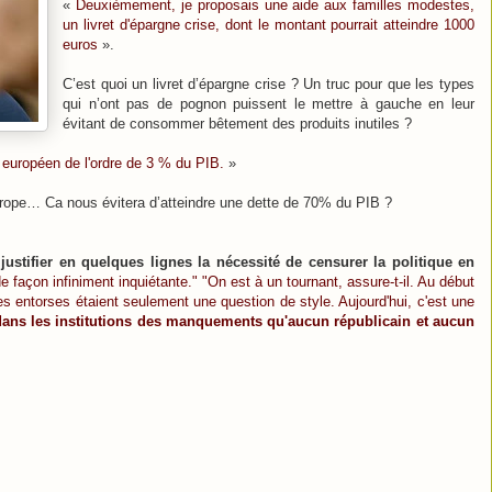
«
Deuxièmement, je proposais une aide aux familles modestes,
un livret d'épargne crise, dont le montant pourrait atteindre 1000
euros
».
C’est quoi un livret d’épargne crise ? Un truc pour que les types
qui n’ont pas de pognon puissent le mettre à gauche en leur
évitant de consommer bêtement des produits inutiles ?
 européen de l'ordre de 3 % du PIB.
»
Europe… Ca nous évitera d’atteindre une dette de 70% du PIB ?
justifier en quelques lignes la nécessité de censurer la politique en
 de façon infiniment inquiétante." "On est à un tournant, assure-t-il. Au début
s entorses étaient seulement une question de style. Aujourd'hui, c'est une
et dans les institutions des manquements qu'aucun républicain et aucun