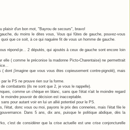
 plaisir d'un bon mot, "Bayrou de secours", bravo!
gauche, du moins le dites vous, Vous qui fûtes de gauche, pouvez-vous
 quoi que ce soit, à ce qui naguère fit de vous un homme de gauche.
ous répond-je... 2 députés, qui ajoutés à ceux de gauche sont encore loin
r elle ( comme le préconise la madonne Picto-Charentaise) ne permettrait
ice...
 ( dont j'imagine que vous vous êtes copieusement contre-pignolé), mais
par le PS ne prouve rien sur la forme.
e combatants (ils ne sont que 2, je vous le rappelle).
anques, comme un chèque en blanc, sans que l'état n'ait le moindre regard
 le moindre pouvoir de décision est inacceptable.
 sans pour autant voir en lui un allié potentiel pour le PS.
 l'état, donc vous ou moi, payons le prix des conneries, mais l'état file le
gouvernance. Dans 5 ans, dix ans, puisque le politique abdique, dès la
ko, c'est de considérer que la crise actuelle est une crise conjoncturelle