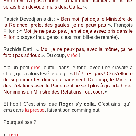
Bon ! On n’a pas d’homo. On fait quoi, maintenant. Je me
serais bien dévoué, mais déjà Carla.
».
Patrick Devedjian a dit : «
Ben moi, j’ai déjà le Ministère de
la Relance
, préfet des gaules, je ne peux pas
». François
Fillon : «
Moi, je ne peux pas, j’en ai déjà assez pris dans le
Fillon
» (soyez indulgents, c’est mon billet de rentrée).
Rachida Dati : «
Moi, je ne peux pas, avec la môme, ça ne
ferait pas sérieux
». Du coup,
virée
!
Y’a un petit
gros
joufflu, dans le fond, avec une cravate à
chier, qui a alors levé le doigt : «
Hé ! Les gars ! On s’efforce
de supprimer les droits du parlement. Du coup, le Ministre
des Relations avec le Parlement ne sert plus à grand-chose.
Nommons un Ministre des Relations Tout court
».
Et hop ! C’est ainsi que
Roger s’y colla
. C’est ainsi qu’il
erra dans
la presse
, faisant son comming out.
Pourquoi pas ?
à
10:30