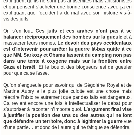
expliquent qu’ils ne sont pas antisémites mais antisionistes
et qui pensent s’acheter une bonne conscience avec ça en
expliquant que l’occident a du mal avec son histoire vis-à-
vis des juifs.
On s’en fout.
Ces juifs et ces arabes n’ont pas à se
balancer réciproquement des bombes sur la gueule
et à
massacrer leurs mômes.
Le devoir des pays occidentaux
est d’intervenir pour arrêter la guerre là-bas quitte à ce
que MM. Sarkozy et Obama fassent du camping non pas
dans une tente à oxygène mais sur la frontière entre
Gaza et Israël
. Et le boulot des blogueurs est de gueuler
pour que ça se fasse.
Qu’on s’engueule pour savoir qui de Ségolène Royal et de
Martine Aubry a la plus jolie culotte est une chose mais
réécrire l’histoire autrement que par des faits est dangereux.
Ca revient encore une fois à intellectualiser le débat pour
s’autoriser à raconter n’importe quoi.
L’argument final vise
à justifier la position des uns ou des autres qui ne font
que défendre un territoire, donc à légitimer la guerre
vue
d’une partie… et donc de l’autre qui ne fait que se défendre.