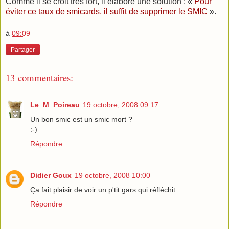
Comme il se croit très fort, il élabore une solution : «
Pour
éviter ce taux de smicards, il suffit de supprimer le SMIC
».
à
09:09
Partager
13 commentaires:
Le_M_Poireau
19 octobre, 2008 09:17
Un bon smic est un smic mort ?
:-)
Répondre
Didier Goux
19 octobre, 2008 10:00
Ça fait plaisir de voir un p'tit gars qui réfléchit...
Répondre