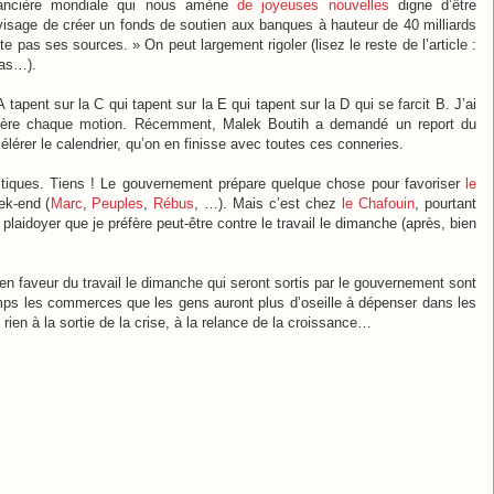
inancière mondiale qui nous amène
de joyeuses nouvelles
digne d’être
isage de créer un fonds de soutien aux banques à hauteur de 40 milliards
e pas ses sources. » On peut largement rigoler (lisez le reste de l’article :
pas…).
 tapent sur la C qui tapent sur la E qui tapent sur la D qui se farcit B. J’ai
rrière chaque motion. Récemment, Malek Boutih a demandé un report du
célérer le calendrier, qu’on en finisse avec toutes ces conneries.
itiques. Tiens ! Le gouvernement prépare quelque chose pour favoriser
le
ek-end (
Marc
,
Peuples
,
Rébus
, …). Mais c’est chez
le Chafouin
, pourtant
plaidoyer que je préfère peut-être contre le travail le dimanche (après, bien
 en faveur du travail le dimanche qui seront sortis par le gouvernement sont
ps les commerces que les gens auront plus d’oseille à dépenser dans les
rien à la sortie de la crise, à la relance de la croissance…