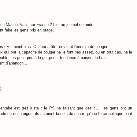
ndu Manuel Valls sur France 2 hier au journal de midi.
t faire les gens pris en otage,
'y croient plus. On leur a ôté l'envie et l'énergie de bouger...
x qui ont la capacité de bouger ne le font pas assez, ou en tout cas, ne le
ible, les gens pris à la gorge ont tendance à baisser le bras.
ent d'abandon...
9
entaire est très juste : le PS ne faisant que des c..., les gens ont un
de de crise aigue, ils auraient besoin de sentir qu'une force politique peut