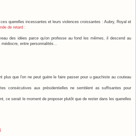
e à ces querelles incessantes et leurs violences croissantes : Aubry, Royal et
nde de retard
:
iveau des idées parce qu'on professe au fond les mêmes, il descend au
 médiocre, entre personnalités...
ant plus que l'on ne peut guère le faire passer pour u gauchiste au couteau
ites consécutives aux présidentielles ne semblent as suffisantes pour
ant, ce serait le moment de proposer plutôt que de rester dans les querelles
1