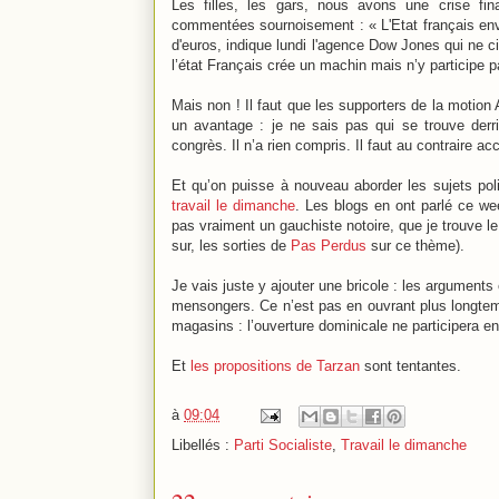
Les filles, les gars, nous avons une crise f
commentées sournoisement : « L'Etat français env
d'euros, indique lundi l'agence Dow Jones qui ne cit
l’état Français crée un machin mais n’y participe 
Mais non ! Il faut que les supporters de la motion A
un avantage : je ne sais pas qui se trouve de
congrès. Il n’a rien compris. Il faut au contraire ac
Et qu’on puisse à nouveau aborder les sujets pol
travail le dimanche
. Les blogs en ont parlé ce we
pas vraiment un gauchiste notoire, que je trouve le 
sur, les sorties de
Pas Perdus
sur ce thème).
Je vais juste y ajouter une bricole : les arguments
mensongers. Ce n’est pas en ouvrant plus longtem
magasins : l’ouverture dominicale ne participera en 
Et
les propositions de Tarzan
sont tentantes.
à
09:04
Libellés :
Parti Socialiste
,
Travail le dimanche