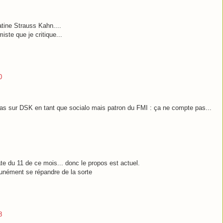
ratine Strauss Kahn....
iste que je critique...
0
pas sur DSK en tant que socialo mais patron du FMI : ça ne compte pas...
ate du 11 de ce mois... donc le propos est actuel.
unément se répandre de la sorte
8