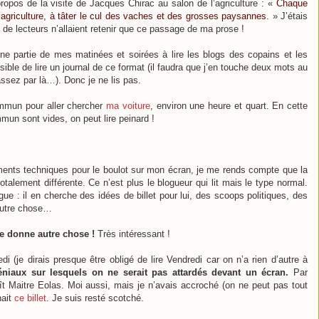
ropos de la visite de Jacques Chirac au salon de l’agriculture : «
Chaque
e l’agriculture, à tâter le cul des vaches et des grosses paysannes.
» J’étais
 de lecteurs n’allaient retenir que ce passage de ma prose !
ne partie de mes matinées et soirées à lire les blogs des copains et les
ble de lire un journal de ce format (il faudra que j’en touche deux mots au
sez par là…). Donc je ne lis pas.
commun pour aller chercher
ma voiture
, environ une heure et quart. En cette
mun sont vides, on peut lire peinard !
ments techniques pour le boulot sur mon écran, je me rends compte que la
totalement différente. Ce n’est plus le blogueur qui lit mais le type normal.
lègue : il en cherche des idées de billet pour lui, des scoops politiques, des
 autre chose…
ure donne autre chose !
Très intéressant !
i (je dirais presque être obligé de lire Vendredi car on n’a rien d’autre à
niaux sur lesquels on ne serait pas attardés devant un écran.
Par
t Maitre Eolas. Moi aussi, mais je n’avais accroché (on ne peut pas tout
nait
ce billet
. Je suis resté scotché.