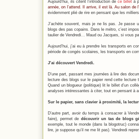
Aujourd’hui, ils citent l’introduction de
ce billet
à p
année, on l’attend. Il arrive, il est là. Au salon d
évidemment plié de rire en pensant que les milliers
J’achète souvent, mais je ne lis pas. Je passe u
blogs des pas copains. Dans le métro, c’est impossi
taulier de Vendredi… Maud ou Jacques, si vous pas
Aujourd’hui, j’ai eu à prendre les transports en 
période de congés scolaires, les transports en com
J’ai découvert Vendredi.
D’une part, passant mes journées à lire des docu
lecture des blogs sur le papier rend cette lecture 
Quand un blogueur (politique) lit le billet d’un col
analyses intéressantes à citer, tout en pensant à
Sur le papier, sans clavier à proximité, la lect
D’autre part, avoir du temps à consacrer à Vendred
faire), permet de
découvrir un tas de blogs gé
exemple, tout le monde (dans la blogotruc) connaî
lire, je suppose qu’il ne me lit pas). Vendredi repre