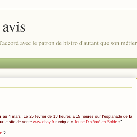
 avis
 d'accord avec le patron de bistro d'autant que son métie
ier au 4 mars :Le 25 février de 13 heures à 15 heures sur l’esplanade de la
ur le site de vente
www.ebay.fr
rubrique «
Jeune Diplômé en Solde
»
"
ge
?