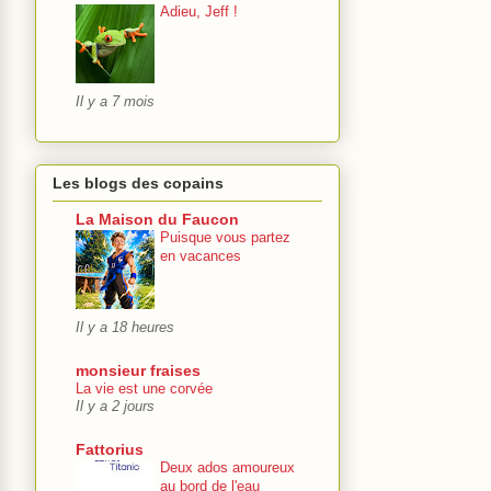
Adieu, Jeff !
Il y a 7 mois
Les blogs des copains
La Maison du Faucon
Puisque vous partez
en vacances
Il y a 18 heures
monsieur fraises
La vie est une corvée
Il y a 2 jours
Fattorius
Deux ados amoureux
au bord de l'eau