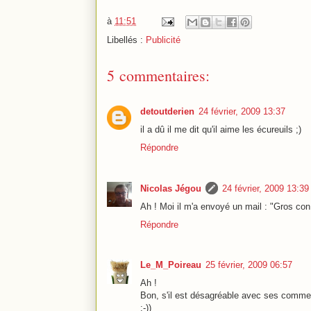
à
11:51
Libellés :
Publicité
5 commentaires:
detoutderien
24 février, 2009 13:37
il a dû il me dit qu'il aime les écureuils ;)
Répondre
Nicolas Jégou
24 février, 2009 13:39
Ah ! Moi il m'a envoyé un mail : "Gros con,
Répondre
Le_M_Poireau
25 février, 2009 06:57
Ah !
Bon, s'il est désagréable avec ses commenta
:-))