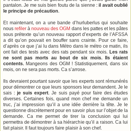
pantalon. Je me suis bien foutu de la sienne :
il avait oublié
le principe de précaution
.
Et maintenant, on a une bande d’hurluberlus qui souhaite
nous
refiler
à
nouveau
des OGM
dans les pattes et les pâtes
sous prétexte qu’un nouveau rapport d’experts de l’AFSSA
a dit qu’on pouvait en bouffer sans crainte. Pour ce faire,
d’après ce que j’ai lu dans Métro dans le métro ce matin, ils
ont fait des tests avec des rats pendant six mois.
Les rats
ne sont pas morts au bout de six mois. Ils étaient
contents.
Mangeons des OGM ! Statistiquement, dans six
mois, on ne sera pas morts. Ca s’arrose.
Ils devraient pourtant savoir que les experts sont rémunérés
pour démontrer ce que leurs sponsors leur demandent. Je le
sais :
je suis expert
. Je suis payé pour faire des études
diverses. Certaines fois, quand mon chef me demande un
truc, j’ai impression qu’il a une idée derrière la tête. Je le
questionne discrètement pour en savoir plus sur l’objet de la
demande. Ca me permet de tirer la conclusion qui lui
permettra de démontrer à sa hiérarchie qu’il a raison. Ca lui
fait plaisir. Il faut toujours faire plaisir à son chef.