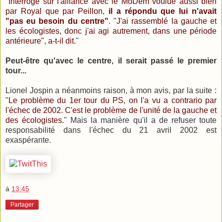
"
Interrogé sur l'alliance avec le MoDem voulue aussi bien
par Royal que par Peillon,
il a répondu que lui n'avait
"pas eu besoin du centre"
. "J'ai rassemblé la gauche et
les écologistes, donc j'ai agi autrement, dans une période
antérieure", a-t-il dit.
"
Peut-être qu'avec le centre, il serait passé le premier
tour...
Lionel Jospin a néanmoins raison, à mon avis, par la suite :
"
Le problème du 1er tour du PS, on l'a vu a contrario par
l'échec de 2002. C'est le problème de l'unité de la gauche et
des écologistes.
" Mais la manière qu'il a de refuser toute
responsabilité dans l'échec du 21 avril 2002 est
exaspérante.
à
13:45
Partager