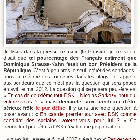
Je lisais dans la presse ce matin (le Parisien, je crois) qui
disait que
tel pourcentage des Français estiment que
Dominique Strauss-Kahn ferait un bon Président de la
République
. C’est à peu près le seul intérêt des sondages :
nous faire écrire des conneries dans les blogs. Je rappelle
aux sondeurs que ce n’est pas la question qui sera posée
en avril et mai 2012. La question qui se posera peut-être est
«
En cas de deuxième tour DSK – Nicolas Sarkozy, pour qui
voterez-vous ?
» mais
demander aux sondeurs d’être
sérieux frôle
le pur délire
. Il y aura une note question à
poser avant : «
En cas de premier tour avec DSK comme
candidat des socialos, voterez-vous pour lui ?
» Ca
permettrait peut-être à DSK d’éviter une jospinisation.
La question posée le 6 mai 2007 n’était pas «
Pensez-vous