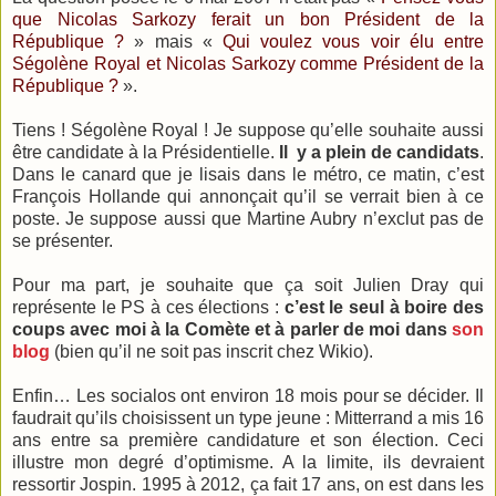
que Nicolas Sarkozy ferait un bon Président de la
République ?
» mais «
Qui voulez vous voir élu entre
Ségolène Royal et Nicolas Sarkozy comme Président de la
République ?
».
Tiens ! Ségolène Royal ! Je suppose qu’elle souhaite aussi
être candidate à la Présidentielle.
Il y a plein de candidats
.
Dans le canard que je lisais dans le métro, ce matin, c’est
François Hollande qui annonçait qu’il se verrait bien à ce
poste. Je suppose aussi que Martine Aubry n’exclut pas de
se présenter.
Pour ma part, je souhaite que ça soit Julien Dray qui
représente le PS à ces élections :
c’est le seul à boire des
coups avec moi à la Comète et à parler de moi dans
son
blog
(bien qu’il ne soit pas inscrit chez Wikio).
Enfin… Les socialos ont environ 18 mois pour se décider. Il
faudrait qu’ils choisissent un type jeune : Mitterrand a mis 16
ans entre sa première candidature et son élection. Ceci
illustre mon degré d’optimisme. A la limite, ils devraient
ressortir Jospin. 1995 à 2012, ça fait 17 ans, on est dans les